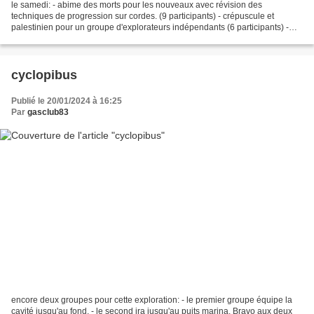
le samedi: - abime des morts pour les nouveaux avec révision des
techniques de progression sur cordes. (9 participants) - crépuscule et
palestinien pour un groupe d'explorateurs indépendants (6 participants) -
gourettes pour une jolie exploration plutôt...
cyclopibus
Publié le 20/01/2024 à 16:25
Par
gasclub83
encore deux groupes pour cette exploration: - le premier groupe équipe la
cavité jusqu'au fond. - le second ira jusqu'au puits marina. Bravo aux deux