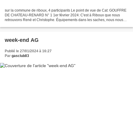
sur la commune de riboux, 4 participants Le point de vue de Cat: GOUFFRE
DE CHATEAU-RENARD N° 1 1er février 2024: C'est à Riboux que nous
retrouvons René et Christophe. Équipements dans les saches, nous nous
préparons psychologiquement à franchir les...
week-end AG
Publié le 27/01/2024 à 16:27
Par
gasclub83