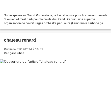
Sortie spéléo au Grand Pommatoire, je l’ai rebaptisé pour l’occasion Samedi
3 février 24 c’est parti pour la cavité du Grand Draouïn, une superbe
organisation de covoiturages orchestré par Laure (l’empreinte carbone ça
compte) et nous voici sur la magnifique...
chateau renard
Publié le 01/02/2024 à 16:31
Par
gasclub83