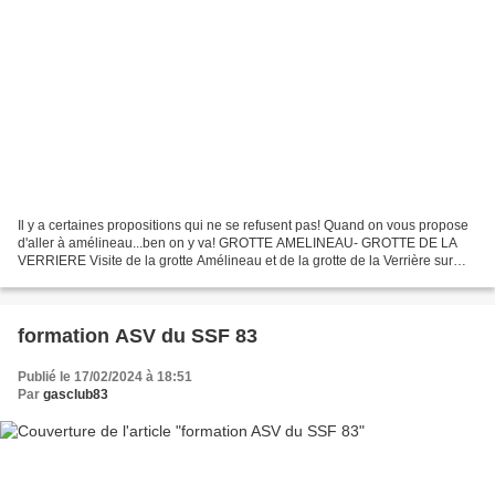
Il y a certaines propositions qui ne se refusent pas! Quand on vous propose
d'aller à amélineau...ben on y va! GROTTE AMELINEAU- GROTTE DE LA
VERRIERE Visite de la grotte Amélineau et de la grotte de la Verrière sur
invitation de JP Lucot président du...
formation ASV du SSF 83
Publié le 17/02/2024 à 18:51
Par
gasclub83