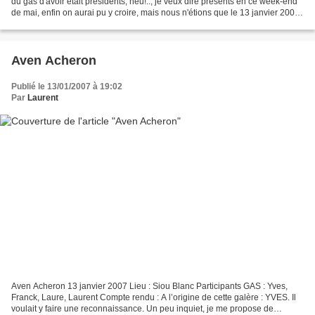
du gas d'avoir était présidents, heu!.., je veux dire présents en ce week-end
de mai, enfin on aurai pu y croire, mais nous n'étions que le 13 janvier 2007.
Et malgré se grand...
Aven Acheron
Publié le 13/01/2007 à 19:02
Par
Laurent
Aven Acheron 13 janvier 2007 Lieu : Siou Blanc Participants GAS : Yves,
Franck, Laure, Laurent Compte rendu : A l’origine de cette galère : YVES. Il
voulait y faire une reconnaissance. Un peu inquiet, je me propose de