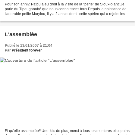
Pour son anniv. Patou a eu droit à la visite de la "perle" de Sioux-blanc, je
parle du Tipauganahé que nous connaissons tous.Depuis la naissance de
l'adorable petite Marylou, il y a 2 ans et demi, cette spéléo qui a rejoint les
rangs des Gasiers et des...
L'assemblée
Publié le 13/01/2007 à 21:04
Par
Président forever
Et qu'elle assemblée!! Une fois de plus, merci à tous les membres et copains