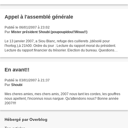
l’accompagner. Laure et Franck ne...
Appel à l'assemblé générale
Publié le 06/01/2007 à 23:02
Par
Mister président Shoubi (poupoupidou!!Wouu!!)
Le 13 janvier 2007, a Siou Blanc, refuge des cuillerets ,(désolé pour
l'hortog.),à 21h00. Ordre du jour : Lecture du rapport moral du président.
Lecture du rapport financier du trésorier. Election du bureau. Questions
diverses. On compote sur toi!!!
En avant!!
Publié le 03/01/2007 à 21:37
Par
Shoubi
Mes cheres amies, mes chers amis, 2007 nous tant les cordes, les gouffres
nous apellent, l'inconnus nous nargue. Qu'attendons nous? Bonne année
2007!!!!
Hébergé par Overblog