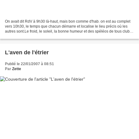
On avait dit RdV à 9h30 là-haut, mais bon comme d'hab. on est au complet
vers 10h30, le temps que chacun démarre et localise le lieu précis où les
autres sont.Le froid, le soleil, la bonne humeur et des spéléos de tous clubs
varois (et de tous poils)...
L'aven de l'étrier
Publié le 22/01/2007 à 08:51
Par
Zette