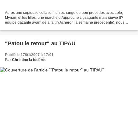
Après une copieuse collation, un échange de bon procédés avec Lolo,
Myriam et les filles, une marche d?approche zigzagante mais suivie (l?
équipe gazante ayant déjà fait l?Acheron la semaine précédente), nous
voilà au bord de l?Etrier à 14h tapante. La...
"Patou le retour" au TIPAU
Publié le 17/01/2007 à 17:01
Par
Christine la fédérée