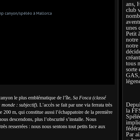
ans, 
club 
nombr
avent
unes q
Petit 
notre
notre
décid
créan
tous 
sorte 
GAS, l
légen
canyon le plus emblématique de l’île,
Sa Fosca (classé
Depuis
 monde : subjectif)
. L’accès se fait par une via ferrata très
la FF
de 200 m, qui constitue aussi l’échappatoire de la première
Spélé
 nous descendons, plus l’obscurité s’installe. Nous
implic
 très resserrées : nous nous sentons tout petits face aux
fédéra
Par ai