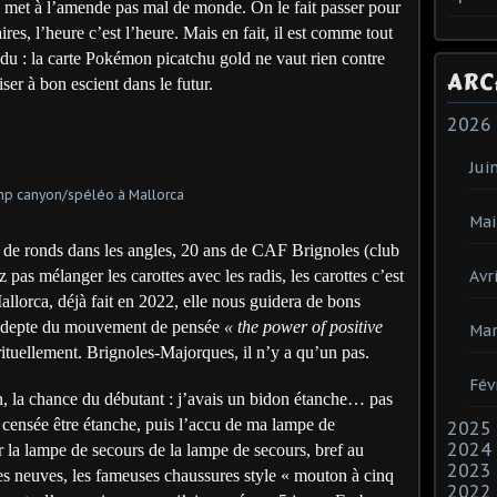
il met à l’amende pas mal de monde. On le fait passer pour
ires, l’heure c’est l’heure. Mais en fait, il est comme tout
du : la carte Pokémon picatchu gold ne vaut rien contre
ARC
iser à bon escient dans le futur.
2026
Jui
Mai
 de ronds dans les angles, 20 ans de CAF Brignoles (club
ez pas mélanger les carottes avec les radis, les carottes c’est
Avri
Mallorca, déjà fait en 2022, elle nous guidera de bons
r. Adepte du mouvement de pensée
« the power of positive
Mar
rituellement. Brignoles-Majorques, il n’y a qu’un pas.
Fév
n, la chance du débutant : j’avais un bidon étanche… pas
t censée être étanche, puis l’accu de ma lampe de
2025
2024
r la lampe de secours de la lampe de secours, bref au
2023
s neuves, les fameuses chaussures style « mouton à cinq
2022