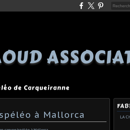
OUD ASSOCIA
péléo de Carqueiranne
FAB
péléo à Mallorca
LA C