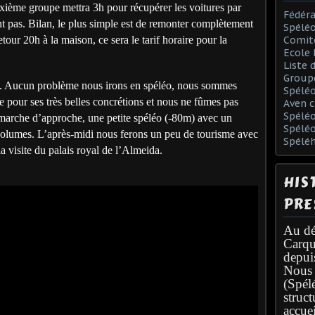
euxième groupe mettra 3h pour récupérer les voitures par
Fédéra
nt pas. Bilan, le plus simple est de remonter complètement
Spéléo
tour 20h à la maison, ce sera le tarif horaire pour la
Comit
Ecole 
Liste 
Group
ble. Aucun problème nous irons en spéléo, nous sommes
Spélé
ée pour ses très belles concrétions et nous ne fûmes pas
Aven c
Spéléo
 marche d’approche, une petite spéléo (-80m) avec un
Spélé
olumes. L’après-midi nous ferons un peu de tourisme avec
Spélé
t la visite du palais royal de l’Almeida.
HIS
PRE
Au dé
Carqu
depui
Nous 
(Spél
struc
accuei