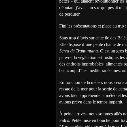
pattes » qui allaient révolutionner le
débutant j’avais un sac qui pesait un 
de perdurer.
Fini les présentations et place au trip
Sans trop d’avis sur cette île des Balé
Elle dispose d’une petite chaîne de 
Serra de Tramuntana
. C’est un gros b
pauvre, la végétation est rustique, les
des endroits improbables, alimentés 
beaucoup d’îles méditerranéennes, on 
En fonction de la météo, nous avons al
ressac de la mer pour la sortie de cer
avons bien appréhendé la météo et les 
avions prévu dans le temps impartit.
À peine arrivés, nous sommes allés no
Falco. Petite mise en bouche pour trav
25 m en plein vide jusqu’à la mer. L’en