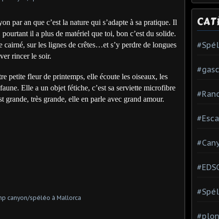
CAT
nyon par an que c’est la nature qui s’adapte à sa pratique. Il
, pourtant il a plus de matériel que toi, bon c’est du solide.
#Spé
e cairné, sur les lignes de crêtes…et s’y perdre de longues
ver rincer le soir.
#gas
otre petite fleur de printemps, elle écoute les oiseaux, les
aune. Elle a un objet fétiche, c’est sa serviette microfibre
#Ran
 est grande, très grande, elle en parle avec grand amour.
#Esca
#Can
#EDS
#Spél
#plon