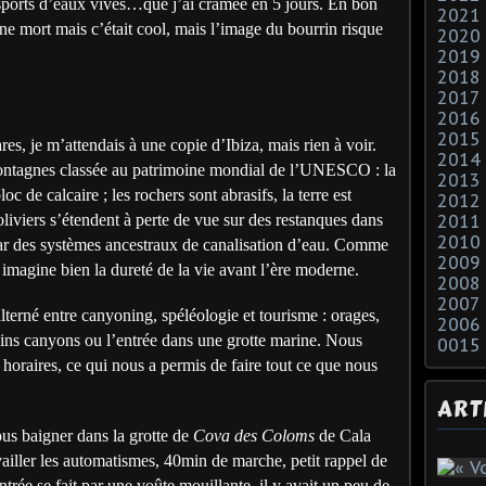
s sports d’eaux vives…que j’ai cramée en 5 jours. En bon
2021
âne mort mais c’était cool, mais l’image du bourrin risque
2020
2019
2018
2017
 :
2016
2015
ares, je m’attendais à une copie d’Ibiza, mais rien à voir.
2014
montagnes classée au patrimoine mondial de l’UNESCO : la
2013
loc de calcaire ; les rochers sont abrasifs, la terre est
2012
 oliviers s’étendent à perte de vue sur des restanques dans
2011
2010
par des systèmes ancestraux de canalisation d’eau. Comme
2009
imagine bien la dureté de la vie avant l’ère moderne.
2008
2007
terné entre canyoning, spéléologie et tourisme : orages,
2006
tains canyons ou l’entrée dans une grotte marine. Nous
0015
horaires, ce qui nous a permis de faire tout ce que nous
ART
us baigner dans la grotte de
Cova des Coloms
de Cala
ailler les automatismes, 40min de marche, petit rappel de
trée se fait par une voûte mouillante, il y avait un peu de