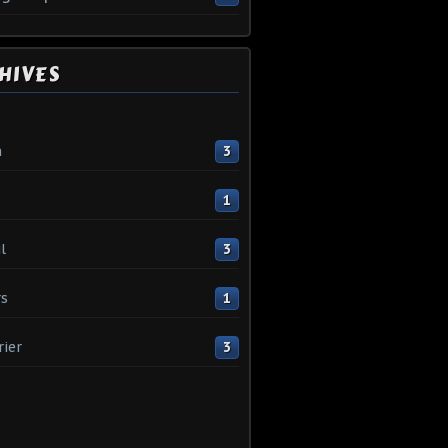
HIVES
n
3
1
l
3
s
1
rier
3