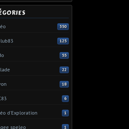
ÉGORIES
léo
350
club83
125
do
55
lade
22
yon
18
C83
6
éo d'Exploration
1
gee speleo
1