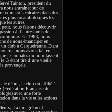
Hervé Tainton, président du
va nous entraîner sur de
eux massifs calcaires dans des
ures plus rocambolesques les
ue les autres.
à petit, nous faisons découvrir
 passion à d’autres amis de
 commune. En 1983, nous
ons de nous émanciper en
t un club à Carqueiranne. Etant
motards, nous avons fait en
que les initiales du nom fassent
e G étant tiré d’une vieille
de provençale.
 le début, le club est affilié à
S (Fédération Française de
ologie) avec une forte
ation dans la vie et les actions
les.
lleurs, il a un agrément