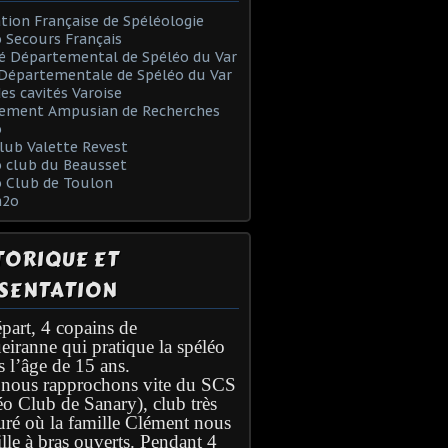
tion Française de Spéléologie
 Secours Français
é Départemental de Spéléo du Var
Départementale de Spéléo du Var
des cavités Varoise
ement Ampusian de Recherches
o
lub Valette Revest
 club du Beausset
o Club de Toulon
h2o
TORIQUE ET
SENTATION
part, 4 copains de
eiranne qui pratique la spéléo
s l’âge de 15 ans.
nous rapprochons vite du SCS
éo Club de Sanary), club très
turé où la famille Clément nous
lle à bras ouverts. Pendant 4