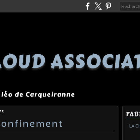
OUD ASSOCIA
péléo de Carqueiranne
83
FAB
confinement
LA C