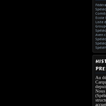
Fédéra
Spéléo
Comit
Ecole 
Liste 
Group
Spélé
Aven c
Spéléo
Spélé
Spélé
HIS
PRE
Au dé
Carqu
depui
Nous 
(Spél
struc
accuei