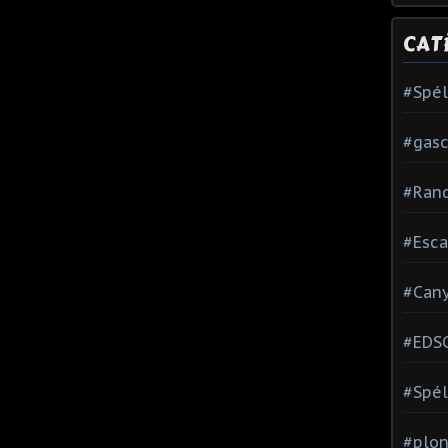
CAT
#Spé
#gas
#Ran
#Esca
#Can
#EDS
#Spél
#plon