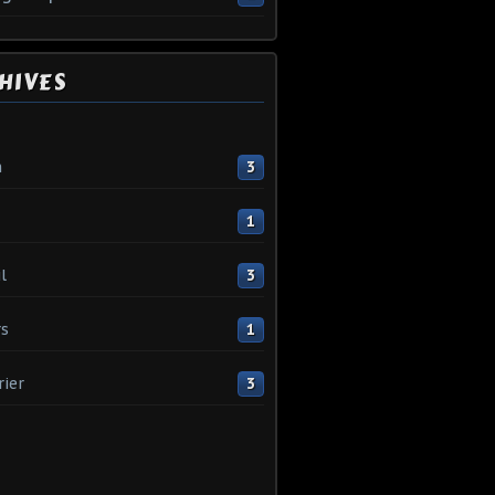
HIVES
n
3
1
l
3
s
1
rier
3