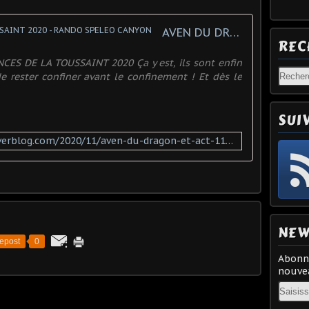
AVEN DU DRAGON ET ACT 11-TOUSSAINT 2020 - RANDO SPELEO CANYON
REC
CES DE LA TOUSSAINT 2020 Ça y est, ils sont enfin
de rester confiner avant le confinement ! Et dès le
SUI
http://rando-speleo-canyon.overblog.com/2020/11/aven-du-dragon-et-act-11.html
NEW
epost
0
Abonne
nouvea
Email