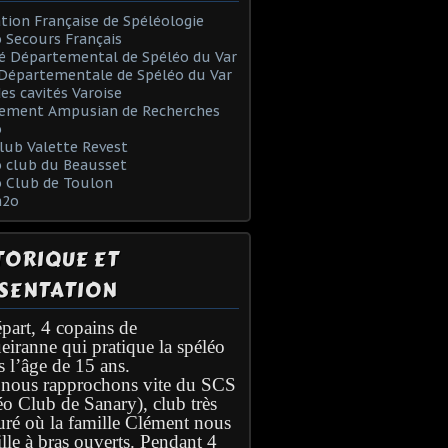
tion Française de Spéléologie
 Secours Français
é Départemental de Spéléo du Var
Départementale de Spéléo du Var
des cavités Varoise
ement Ampusian de Recherches
o
lub Valette Revest
 club du Beausset
o Club de Toulon
h2o
TORIQUE ET
SENTATION
part, 4 copains de
eiranne qui pratique la spéléo
s l’âge de 15 ans.
nous rapprochons vite du SCS
éo Club de Sanary), club très
turé où la famille Clément nous
lle à bras ouverts. Pendant 4