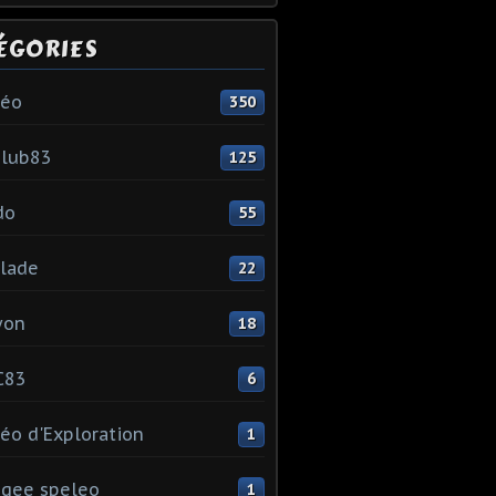
ÉGORIES
léo
350
club83
125
do
55
lade
22
yon
18
C83
6
éo d'Exploration
1
gee speleo
1