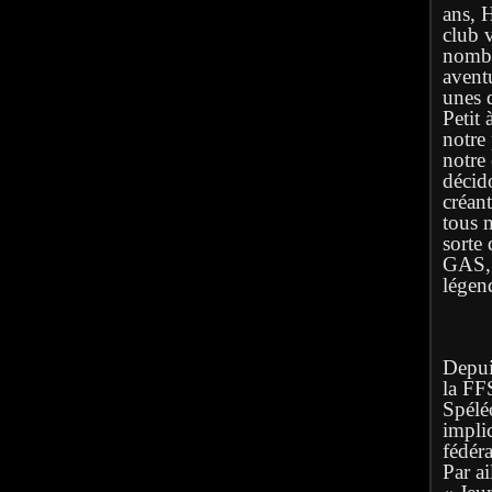
ans, 
club 
nombr
avent
unes q
Petit 
notre
notre
décid
créan
tous 
sorte 
GAS, l
légen
Depuis
la FF
Spélé
implic
fédéra
Par ai