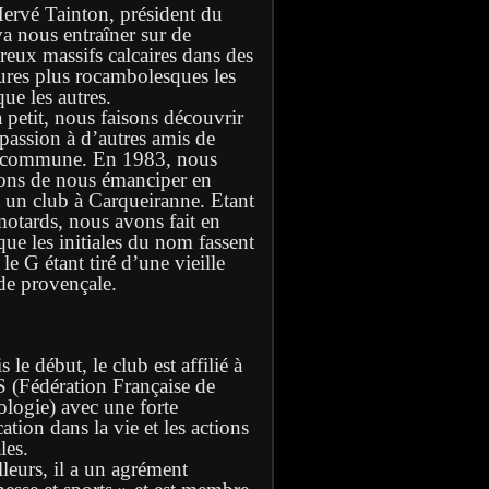
Hervé Tainton, président du
va nous entraîner sur de
eux massifs calcaires dans des
ures plus rocambolesques les
ue les autres.
à petit, nous faisons découvrir
 passion à d’autres amis de
 commune. En 1983, nous
ons de nous émanciper en
t un club à Carqueiranne. Etant
motards, nous avons fait en
que les initiales du nom fassent
e G étant tiré d’une vieille
de provençale.
 le début, le club est affilié à
S (Fédération Française de
ologie) avec une forte
ation dans la vie et les actions
les.
lleurs, il a un agrément