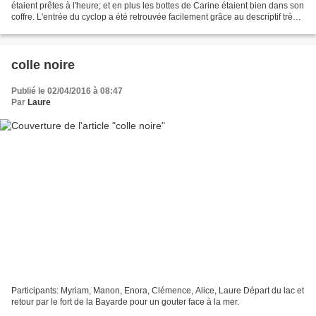
étaient prêtes à l'heure; et en plus les bottes de Carine étaient bien dans son
coffre. L'entrée du cyclop a été retrouvée facilement grâce au descriptif très
précis ("l'entrée...
colle noire
Publié le 02/04/2016 à 08:47
Par
Laure
Participants: Myriam, Manon, Enora, Clémence, Alice, Laure Départ du lac et
retour par le fort de la Bayarde pour un gouter face à la mer.