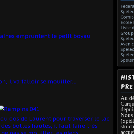
Fédéra
Spéléo
Comit
Ecole 
Liste 
Group
taines empruntent le petit boyau
Spélé
Aven c
Spéléo
Spélé
Spélé
HIS
n, il va falloir se mouiller...
PRE
Au dé
Carqu
depui
Nous 
 du dos de Laurent pour traverser le lac
(Spél
des bottes hautes, il faut faire très
struc
accuei
ne pas se mouiller les pieds.