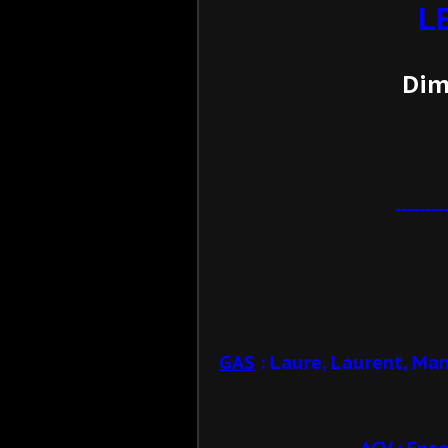
L
Dim
--------
GAS
: Laure, Laurent, Man
ACV
: Enco