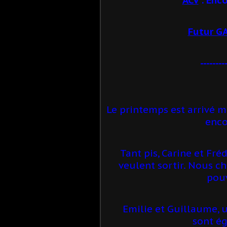
Futur G
--------
Le printemps est arrivé ma
enco
Tant pis, Carine et Fré
veulent sortir. Nous c
pou
Emilie et Guillaume, 
sont ég