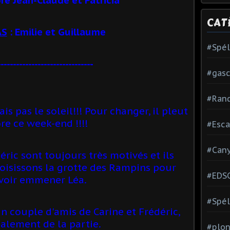
CAT
AS
: Emilie et Guillaume
#Spé
-------------------------------
#gas
#Ran
is pas le soleil!!! Pour changer, il pleut
re ce week-end !!!!
#Esca
#Can
déric sont toujours très motivés et ils
hoisissons la grotte des Rampins pour
#EDS
voir emmener Léa.
#Spél
un couple d'amis de
Carine et Frédéric,
alement de la partie
.
#plon