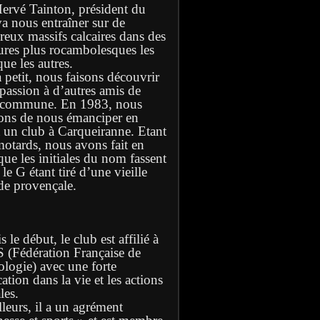
Hervé Tainton, président du
va nous entraîner sur de
eux massifs calcaires dans des
ures plus rocambolesques les
ue les autres.
à petit, nous faisons découvrir
 passion à d’autres amis de
 commune. En 1983, nous
ons de nous émanciper en
t un club à Carqueiranne. Etant
motards, nous avons fait en
que les initiales du nom fassent
e G étant tiré d’une vieille
de provençale.
 le début, le club est affilié à
S (Fédération Française de
ologie) avec une forte
ation dans la vie et les actions
les.
lleurs, il a un agrément