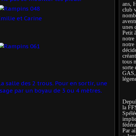
ans, 
club 
nombr
milie et Carine
avent
unes q
Petit 
notre
notre
décid
créan
tous 
sorte 
GAS, l
légen
a salle des 2 trous. Pour en sortir, une
ssage par un boyau de 3 ou 4 mètres.
Depuis
la FF
Spélé
implic
fédéra
Par ai