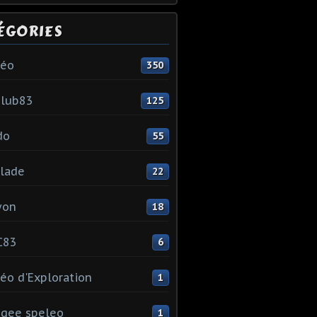
ÉGORIES
léo
350
club83
125
do
55
lade
22
yon
18
C83
6
éo d'Exploration
1
gee speleo
1