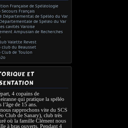
tion Française de Spéléologie
 Secours Français
é Départemental de Spéléo du Var
Départementale de Spéléo du Var
des cavités Varoise
ement Ampusian de Recherches
o
lub Valette Revest
 club du Beausset
o Club de Toulon
h2o
TORIQUE ET
SENTATION
part, 4 copains de
eiranne qui pratique la spéléo
s l’âge de 15 ans.
nous rapprochons vite du SCS
éo Club de Sanary), club très
turé où la famille Clément nous
lle à bras ouverts. Pendant 4