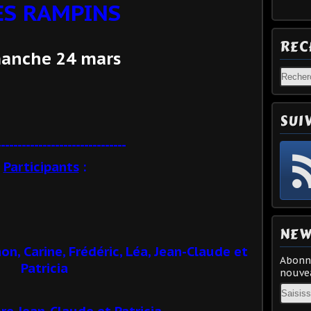
ES RAMPINS
REC
anche 24 mars
SUI
-------------------------------
Participants
:
NEW
on, Carine, Frédéric, Léa, Jean-Claude et
Abonne
Patricia
nouvea
Email
re Jean-Claude et Patricia