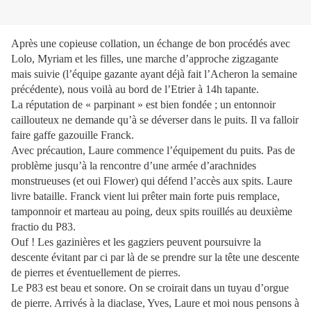
Après une copieuse collation, un échange de bon procédés avec
Lolo, Myriam et les filles, une marche d’approche zigzagante
mais suivie (l’équipe gazante ayant déjà fait l’Acheron la semaine
précédente), nous voilà au bord de l’Etrier à 14h tapante.
La réputation de « parpinant » est bien fondée ; un entonnoir
caillouteux ne demande qu’à se déverser dans le puits. Il va falloir
faire gaffe gazouille Franck.
Avec précaution, Laure commence l’équipement du puits. Pas de
problème jusqu’à la rencontre d’une armée d’arachnides
monstrueuses (et oui Flower) qui défend l’accès aux spits. Laure
livre bataille. Franck vient lui prêter main forte puis remplace,
tamponnoir et marteau au poing, deux spits rouillés au deuxième
fractio du P83.
Ouf ! Les gazinières et les gagziers peuvent poursuivre la
descente évitant par ci par là de se prendre sur la tête une descente
de pierres et éventuellement de pierres.
Le P83 est beau et sonore. On se croirait dans un tuyau d’orgue
de pierre. Arrivés à la diaclase, Yves, Laure et moi nous pensons à