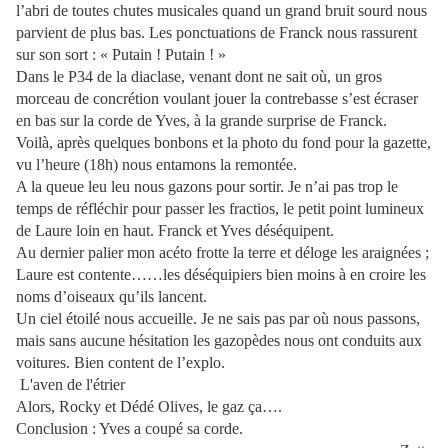
l’abri de toutes chutes musicales quand un grand bruit sourd nous
parvient de plus bas. Les ponctuations de Franck nous rassurent
sur son sort : « Putain ! Putain ! »
Dans le P34 de la diaclase, venant dont ne sait où, un gros
morceau de concrétion voulant jouer la contrebasse s’est écraser
en bas sur la corde de Yves, à la grande surprise de Franck.
Voilà, après quelques bonbons et la photo du fond pour la gazette,
vu l’heure (18h) nous entamons la remontée.
A la queue leu leu nous gazons pour sortir. Je n’ai pas trop le
temps de réfléchir pour passer les fractios, le petit point lumineux
de Laure loin en haut. Franck et Yves déséquipent.
Au dernier palier mon acéto frotte la terre et déloge les araignées ;
Laure est contente……les déséquipiers bien moins à en croire les
noms d’oiseaux qu’ils lancent.
Un ciel étoilé nous accueille. Je ne sais pas par où nous passons,
mais sans aucune hésitation les gazopèdes nous ont conduits aux
voitures. Bien content de l’explo.
L'aven de l'étrier
Alors, Rocky et Dédé Olives, le gaz ça….
Conclusion : Yves a coupé sa corde.