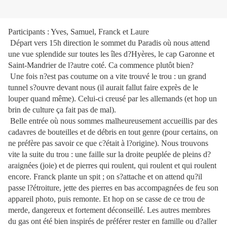
Participants : Yves, Samuel, Franck et Laure
Départ vers 15h direction le sommet du Paradis où nous attend
une vue splendide sur toutes les îles d?Hyères, le cap Garonne et
Saint-Mandrier de l?autre coté. Ca commence plutôt bien?
Une fois n?est pas coutume on a vite trouvé le trou : un grand
tunnel s?ouvre devant nous (il aurait fallut faire exprès de le
louper quand même). Celui-ci creusé par les allemands (et hop un
brin de culture ça fait pas de mal).
Belle entrée où nous sommes malheureusement accueillis par des
cadavres de bouteilles et de débris en tout genre (pour certains, on
ne préfère pas savoir ce que c?était à l?origine). Nous trouvons
vite la suite du trou : une faille sur la droite peuplée de pleins d?
araignées (joie) et de pierres qui roulent, qui roulent et qui roulent
encore. Franck plante un spit ; on s?attache et on attend qu?il
passe l?étroiture, jette des pierres en bas accompagnées de feu son
appareil photo, puis remonte. Et hop on se casse de ce trou de
merde, dangereux et fortement déconseillé. Les autres membres
du gas ont été bien inspirés de préférer rester en famille ou d?aller