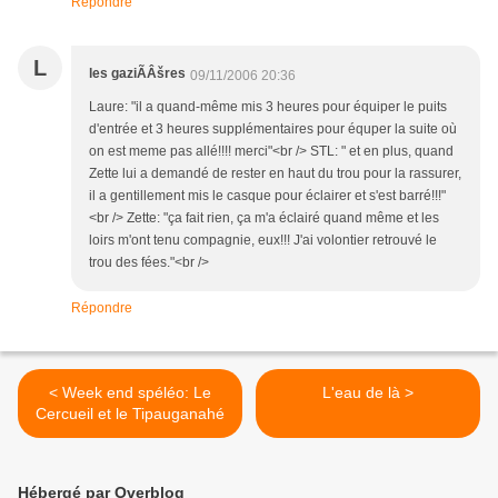
Répondre
L
les gaziÃÂšres
09/11/2006 20:36
Laure: "il a quand-même mis 3 heures pour équiper le puits
d'entrée et 3 heures supplémentaires pour équper la suite où
on est meme pas allé!!!! merci"<br /> STL: " et en plus, quand
Zette lui a demandé de rester en haut du trou pour la rassurer,
il a gentillement mis le casque pour éclairer et s'est barré!!!"
<br /> Zette: "ça fait rien, ça m'a éclairé quand même et les
loirs m'ont tenu compagnie, eux!!! J'ai volontier retrouvé le
trou des fées."<br />
Répondre
< Week end spéléo: Le
L'eau de là >
Cercueil et le Tipauganahé
Hébergé par Overblog