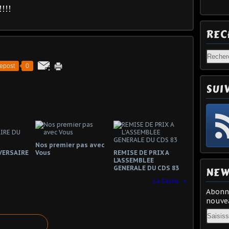
!!
REC
epost
0
SUI
Nos premier pas avec
VERSAIRE
Vous
REMISE DE PRIX A
L'ASSEMBLEE
GENERALE DU CDS 83
NEW
La tasse.
Abonne
nouvea
Email