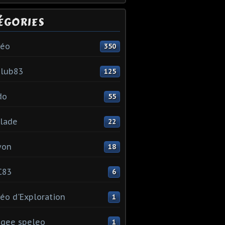
ÉGORIES
léo
350
club83
125
do
55
lade
22
yon
18
C83
6
éo d'Exploration
1
gee speleo
1