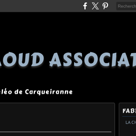
OUD ASSOCIA
péléo de Carqueiranne
FAB
LA C