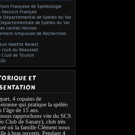
tion Française de Spéléologie
 Secours Français
é Départemental de Spéléo du Var
Départementale de Spéléo du Var
des cavités Varoise
ement Ampusian de Recherches
o
lub Valette Revest
 club du Beausset
o Club de Toulon
h2o
TORIQUE ET
SENTATION
part, 4 copains de
eiranne qui pratique la spéléo
s l’âge de 15 ans.
nous rapprochons vite du SCS
éo Club de Sanary), club très
turé où la famille Clément nous
lle à bras ouverts. Pendant 4