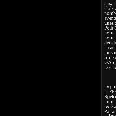
ans, 
club 
nombr
avent
unes q
Petit 
notre
notre
décid
créan
tous 
sorte 
GAS, l
légen
Depuis
la FF
Spélé
implic
fédéra
Par ai