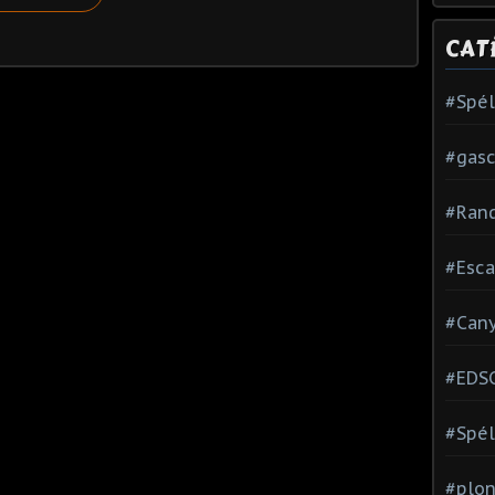
CAT
#Spé
#gas
#Ran
#Esca
#Can
#EDS
#Spél
#plon