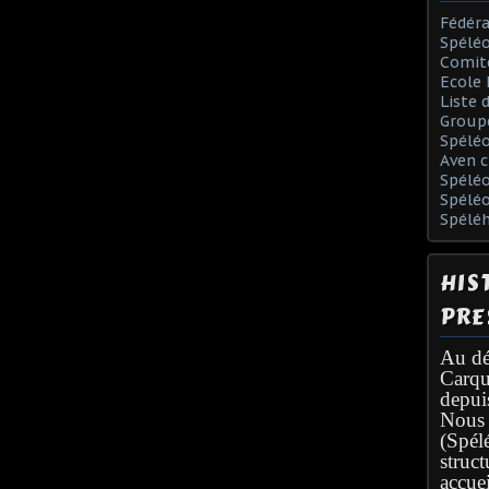
Fédéra
Spéléo
Comit
Ecole 
Liste 
Group
Spélé
Aven c
Spéléo
Spélé
Spélé
HIS
PRE
Au dé
Carqu
depui
Nous 
(Spél
struc
accuei