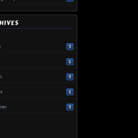
HIVES
n
3
1
l
3
s
1
rier
3