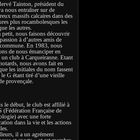
Hervé Tainton, président du
va nous entraîner sur de
eux massifs calcaires dans des
ures plus rocambolesques les
ue les autres.
à petit, nous faisons découvrir
 passion à d’autres amis de
 commune. En 1983, nous
ons de nous émanciper en
t un club à Carqueiranne. Etant
motards, nous avons fait en
que les initiales du nom fassent
e G étant tiré d’une vieille
de provençale.
 le début, le club est affilié à
S (Fédération Française de
ologie) avec une forte
ation dans la vie et les actions
les.
lleurs, il a un agrément