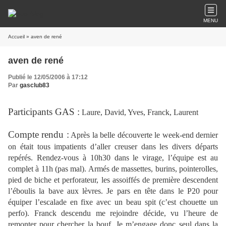
MENU
Accueil
» aven de rené
aven de rené
Publié le 12/05/2006 à 17:12
Par
gasclub83
Participants GAS :
Laure, David, Yves, Franck, Laurent
Compte rendu :
Après la belle découverte le week-end dernier
on était tous impatients d’aller creuser dans les divers départs
repérés. Rendez-vous à 10h30 dans le virage, l’équipe est au
complet à 11h (pas mal). Armés de massettes, burins, pointerolles,
pied de biche et perforateur, les assoiffés de première descendent
l’éboulis la bave aux lèvres. Je pars en tête dans le P20 pour
équiper l’escalade en fixe avec un beau spit (c’est chouette un
perfo). Franck descendu me rejoindre décide, vu l’heure de
remonter pour chercher la bouf. Je m’engage donc seul dans la