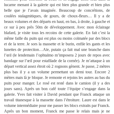
lucarne menant à la galerie qui est bien plus grande et bien plus
belle que je l’avais imaginée. Beaucoup de concrétions, de
coulées stalagmitiques, de gours, de choux-fleurs… Il y a de
beaux volumes et des départs en haut, en bas, à droite, à gauche et
ce sur à peu près 50m de développement. Avec mon éclairage
blafard, je visite tous les recoins de cette galerie. En fait c’est la
même faille du puits qui est plus ou moins colmatée par des blocs
et de la terre. Je sors la massette et le burin, enfile les gants et les
lunettes de protection…Aïe, putain ça fait mal une branche dans
l’œil (le lendemain l’ophtalmo m’imposera 2 jours de repos avec
bandage sur l’œil pour estafilade de la cornée). Je m’attaque à un
départ vertical assez étroit où 2 rognons gènent. Je passe, 2 mètres
plus bas il y a un volume permettant un demi tour. Encore 2
mètres mais là je bloque. Je remonte et rejoins les autres au bas du
puits pour manger. Le rosé est resté dans le camion (il y a des
jours sans). Après un bon café toute l’équipe s’engage dans la
galerie. Yves fait visiter à David pendant que Franck attaque un
travail titanesque à la massette dans l’étroiture. Laure est dans le
volume intermédiaire pour me passer les blocs extraits par Franck.
Après un bon moment, Franck me passe le relais mais je ne