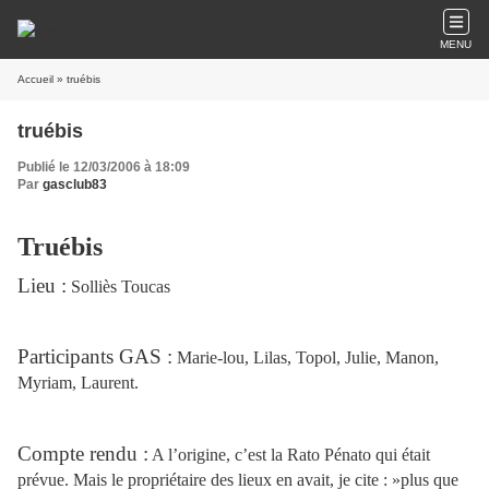
MENU
Accueil
» truébis
truébis
Publié le 12/03/2006 à 18:09
Par
gasclub83
Truébis
Lieu :
Solliès Toucas
Participants GAS :
Marie-lou, Lilas, Topol, Julie, Manon,
Myriam, Laurent.
Compte rendu :
A l’origine, c’est la Rato Pénato qui était
prévue. Mais le propriétaire des lieux en avait, je cite : »plus que