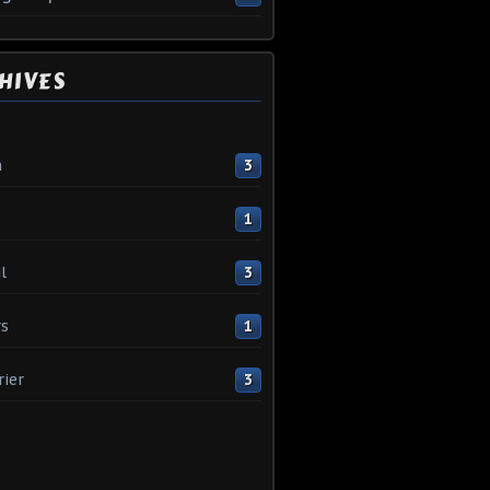
HIVES
n
3
1
l
3
s
1
rier
3