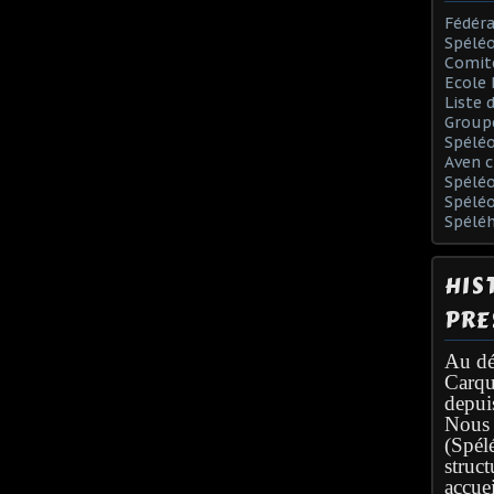
Fédéra
Spéléo
Comit
Ecole 
Liste 
Group
Spélé
Aven c
Spéléo
Spélé
Spélé
HIS
PRE
Au dé
Carqu
depui
Nous 
(Spél
struc
accuei