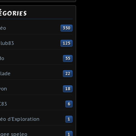
ÉGORIES
léo
350
club83
125
do
55
lade
22
yon
18
C83
6
éo d'Exploration
1
gee speleo
1