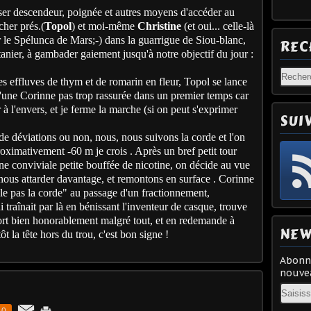
iser descendeur, poignée et autres moyens d'accéder au
cher prés.(
Topol
) et moi-même
Christine
(et oui... celle-là
 le Spélunca de Mars;-) dans la guarrigue de Siou-blanc,
REC
anier, à gambader gaiement jusqu'à notre objectif du jour :
s effluves de thym et de romarin en fleur, Topol se lance
d'une Corinne pas trop rassurée dans un premier temps car
r à l'envers, et je ferme la marche (si on peut s'exprimer
SUI
é de déviations ou non, nous, nous suivons la corde et l'on
roximativement -60 m je crois . Après un bref petit tour
 une conviviale petite bouffée de nicotine, on décide au vue
 nous attarder davantage, et remontons en surface . Corinne
ale pas la corde" au passage d'un fractionnement,
raînait par là en bénissant l'inventeur de casque, trouve
sort bien honorablement malgré tout, et en redemande à
NEW
t la tête hors du trou, c'est bon signe !
Abonne
nouvea
Email
0