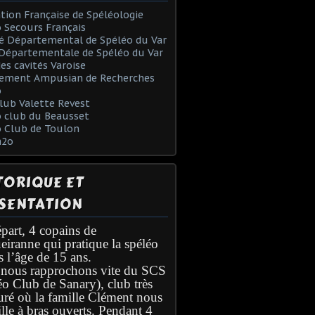
tion Française de Spéléologie
 Secours Français
é Départemental de Spéléo du Var
Départementale de Spéléo du Var
des cavités Varoise
ement Ampusian de Recherches
o
lub Valette Revest
 club du Beausset
o Club de Toulon
h2o
TORIQUE ET
SENTATION
part, 4 copains de
eiranne qui pratique la spéléo
s l’âge de 15 ans.
nous rapprochons vite du SCS
éo Club de Sanary), club très
turé où la famille Clément nous
lle à bras ouverts. Pendant 4