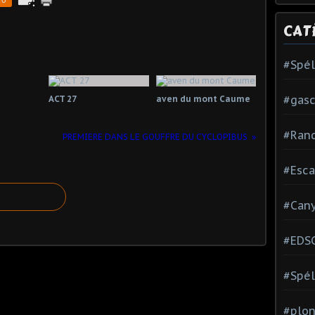
CAT
#Spé
#gas
ACT 27
aven du mont Caume
#Ran
PREMIERE DANS LE GOUFFRE DU CYCLOPIBUS
#Esca
#Can
#EDS
#Spél
#plon