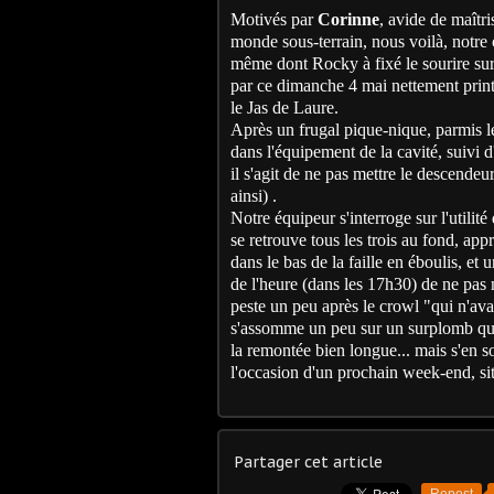
Motivés par
Corinne
, avide de maîtr
monde sous-terrain, nous voilà, notre 
même dont Rocky à fixé le sourire sur
par ce dimanche 4 mai nettement print
le Jas de Laure.
Après un frugal pique-nique, parmis le
dans l'équipement de la cavité, suivi 
il s'agit de ne pas mettre le descendeu
ainsi) .
Notre équipeur s'interroge sur l'utilit
se retrouve tous les trois au fond, app
dans le bas de la faille en éboulis, et
de l'heure (dans les 17h30) de ne pas
peste un peu après le crowl "qui n'av
s'assomme un peu sur un surplomb qui t
la remontée bien longue... mais s'en 
l'occasion d'un prochain week-end, sitô
Partager cet article
Repost