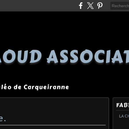
OUD ASSOCIA
péléo de Carqueiranne
FAB
e.
LA C