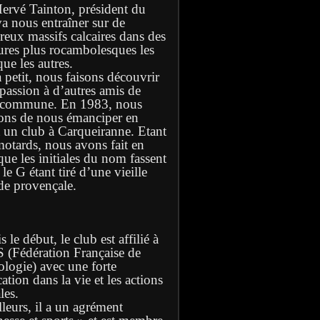
Hervé Tainton, président du
va nous entraîner sur de
eux massifs calcaires dans des
ures plus rocambolesques les
ue les autres.
à petit, nous faisons découvrir
 passion à d’autres amis de
 commune. En 1983, nous
ons de nous émanciper en
t un club à Carqueiranne. Etant
motards, nous avons fait en
que les initiales du nom fassent
e G étant tiré d’une vieille
de provençale.
 le début, le club est affilié à
S (Fédération Française de
ologie) avec une forte
ation dans la vie et les actions
les.
lleurs, il a un agrément