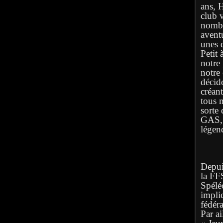
ans, 
club 
nombr
avent
unes q
Petit 
notre
notre
décid
créan
tous 
sorte 
GAS, l
légen
Depuis
la FF
Spélé
implic
fédéra
Par ai