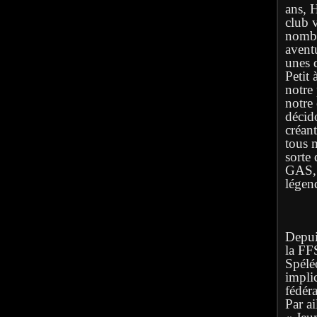
ans, 
club 
nombr
avent
unes q
Petit 
notre
notre
décid
créan
tous 
sorte 
GAS, l
légen
Depuis
la FF
Spélé
implic
fédéra
Par ai