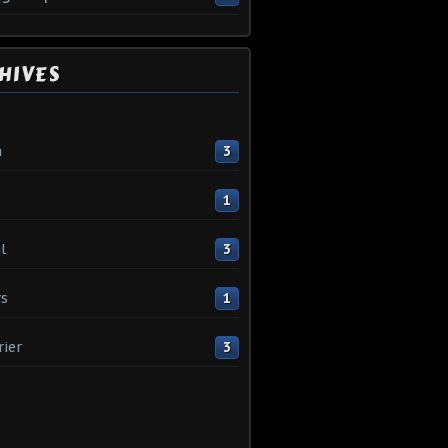
HIVES
n
3
1
l
3
s
1
rier
3