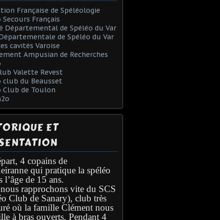
tion Française de Spéléologie
 Secours Français
é Départemental de Spéléo du Var
Départementale de Spéléo du Var
des cavités Varoise
ement Ampusian de Recherches
o
lub Valette Revest
 club du Beausset
o Club de Toulon
h2o
TORIQUE ET
SENTATION
part, 4 copains de
eiranne qui pratique la spéléo
s l’âge de 15 ans.
nous rapprochons vite du SCS
éo Club de Sanary), club très
turé où la famille Clément nous
lle à bras ouverts. Pendant 4