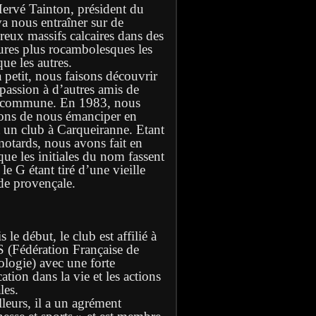
Hervé Tainton, président du
va nous entraîner sur de
eux massifs calcaires dans des
ures plus rocambolesques les
ue les autres.
à petit, nous faisons découvrir
 passion à d’autres amis de
 commune. En 1983, nous
ons de nous émanciper en
t un club à Carqueiranne. Etant
motards, nous avons fait en
que les initiales du nom fassent
e G étant tiré d’une vieille
de provençale.
 le début, le club est affilié à
S (Fédération Française de
ologie) avec une forte
ation dans la vie et les actions
les.
lleurs, il a un agrément