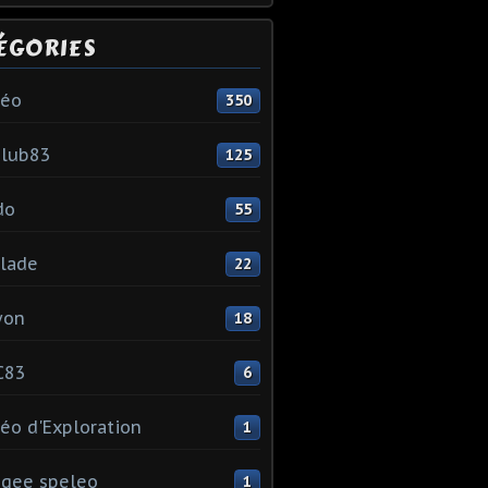
ÉGORIES
léo
350
club83
125
do
55
lade
22
yon
18
C83
6
éo d'Exploration
1
gee speleo
1