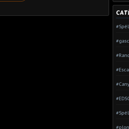
CAT
#Spé
#gas
#Ran
#Esca
#Can
#EDS
#Spél
#plon