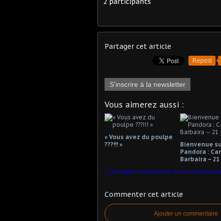
2 participants
Partager cet article
Repost
S'inscrire à la newsletter
Vous aimerez aussi :
« Vous avez du poulpe
???!!! »
Bienvenue su
Pandora : Ca
Barbaira – 21
plongée souterraine au lac de gourni
Commenter cet article
Ajouter un commentaire