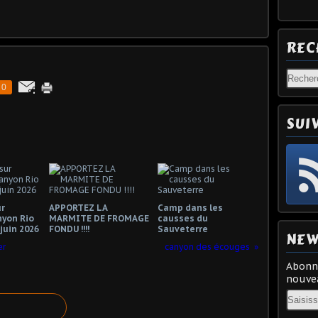
REC
0
SUI
r
APPORTEZ LA
Camp dans les
nyon Rio
MARMITE DE FROMAGE
causses du
 juin 2026
FONDU !!!!
Sauveterre
NEW
er
canyon des écouges
Abonne
nouvea
Email