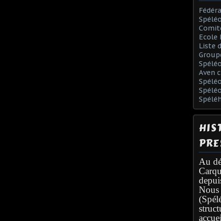
Fédéra
Spéléo
Comit
Ecole 
Liste 
Group
Spélé
Aven c
Spéléo
Spélé
Spélé
HIS
PRE
Au dé
Carqu
depui
Nous 
(Spél
struc
accuei