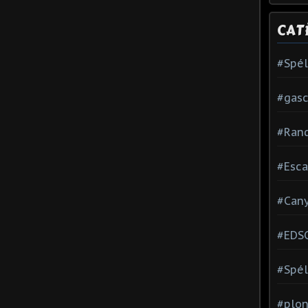
CAT
#Spé
#gas
#Ran
#Esca
#Can
#EDS
#Spél
#plon