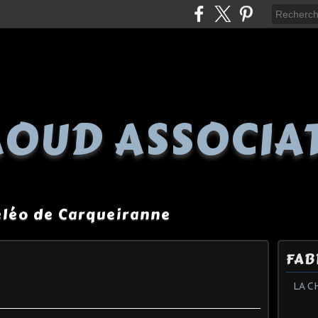
OUD ASSOCIA
péléo de Carqueiranne
FAB
LA C