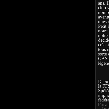
ans, 
club 
nombr
avent
unes q
Petit 
notre
notre
décid
créan
tous 
sorte 
GAS, l
légen
Depuis
la FF
Spélé
implic
fédéra
Par ai