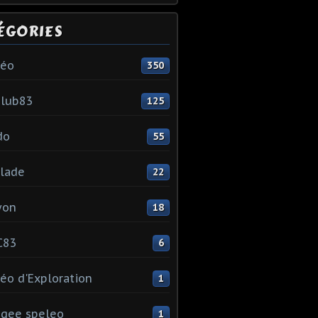
ÉGORIES
léo
350
club83
125
do
55
lade
22
yon
18
C83
6
éo d'Exploration
1
gee speleo
1