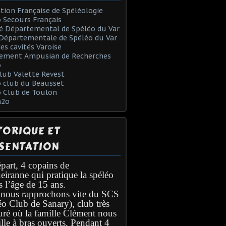
tion Française de Spéléologie
 Secours Français
é Départemental de Spéléo du Var
Départementale de Spéléo du Var
des cavités Varoise
ement Ampusian de Recherches
o
lub Valette Revest
 club du Beausset
o Club de Toulon
h2o
TORIQUE ET
SENTATION
part, 4 copains de
eiranne qui pratique la spéléo
s l’âge de 15 ans.
nous rapprochons vite du SCS
éo Club de Sanary), club très
turé où la famille Clément nous
lle à bras ouverts. Pendant 4