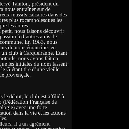
Hervé Tainton, président du
va nous entraîner sur de
eux massifs calcaires dans des
ures plus rocambolesques les
ue les autres.
à petit, nous faisons découvrir
 passion à d’autres amis de
 commune. En 1983, nous
ons de nous émanciper en
t un club à Carqueiranne. Etant
motards, nous avons fait en
que les initiales du nom fassent
e G étant tiré d’une vieille
de provençale.
 le début, le club est affilié à
S (Fédération Française de
ologie) avec une forte
ation dans la vie et les actions
les.
lleurs, il a un agrément