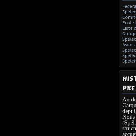
Fédéra
Spéléo
Comit
Ecole 
Liste 
Group
Spélé
Aven c
Spéléo
Spélé
Spélé
HIS
PRE
Au dé
Carqu
depui
Nous 
(Spél
struc
accuei