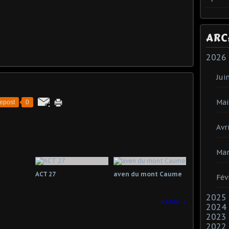
ARC
2026
Jui
Mai
epost
0
Avri
Mar
ACT 27
aven du mont Caume
Fév
2025
Rando
2024
2023
2022