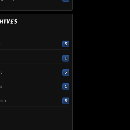
HIVES
n
3
1
l
3
s
1
rier
3