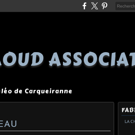
OUD ASSOCIA
péléo de Carqueiranne
FAB
EAU
LA C