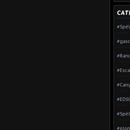
CAT
#Spé
#gas
#Ran
#Esca
#Can
#EDS
#Spél
#plon