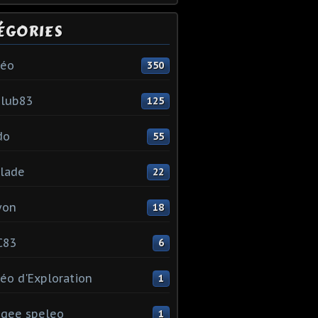
ÉGORIES
léo
350
club83
125
do
55
lade
22
yon
18
C83
6
éo d'Exploration
1
gee speleo
1