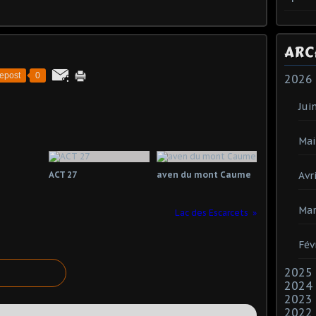
ARC
epost
0
2026
Jui
Mai
Avri
ACT 27
aven du mont Caume
Mar
Lac des Escarcets
Fév
2025
2024
2023
2022