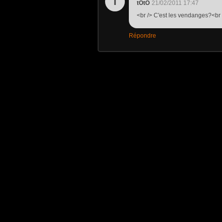
T
tOtO
21/02/2011 17:47
<br /> C'est les vendanges?<br /
Répondre