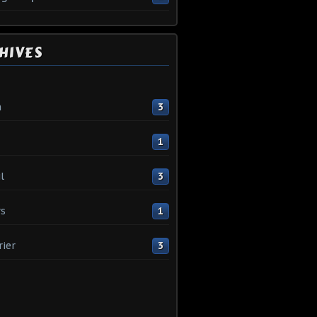
HIVES
n
3
1
l
3
s
1
rier
3