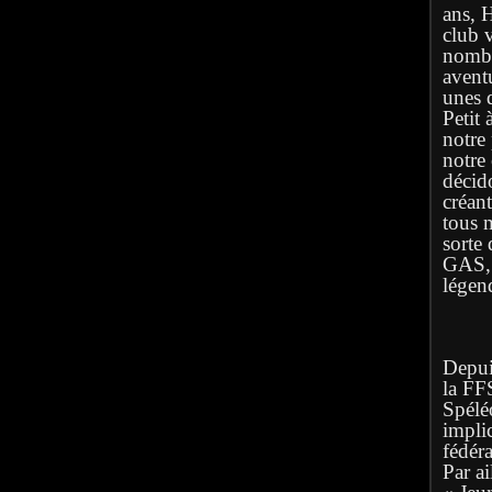
ans, 
club 
nombr
avent
unes q
Petit 
notre
notre
décid
créan
tous 
sorte 
GAS, l
légen
Depuis
la FF
Spélé
implic
fédéra
Par ai