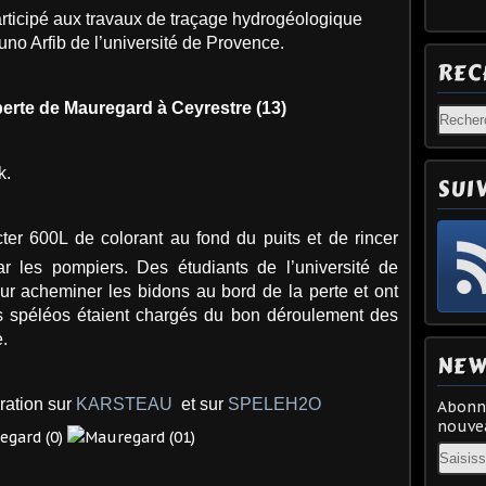
icipé aux travaux de traçage hydrogéologique
no Arfib de l’université de Provence.
REC
 perte de Mauregard à Ceyrestre (13)
k.
SUI
ecter 600L de colorant au fond du puits et de rincer
r les pompiers. Des étudiants de l’université de
ur acheminer les bidons au bord de la perte et ont
Les spéléos étaient chargés du bon déroulement des
e.
NEW
ération sur
KARSTEAU
et sur
SPELEH2O
Abonne
nouvea
Email