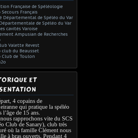
tion Française de Spéléologie
 Secours Français
é Départemental de Spéléo du Var
Départementale de Spéléo du Var
des cavités Varoise
ement Ampusian de Recherches
o
lub Valette Revest
 club du Beausset
o Club de Toulon
h2o
TORIQUE ET
SENTATION
part, 4 copains de
eiranne qui pratique la spéléo
s l’âge de 15 ans.
nous rapprochons vite du SCS
éo Club de Sanary), club très
turé où la famille Clément nous
lle à bras ouverts. Pendant 4