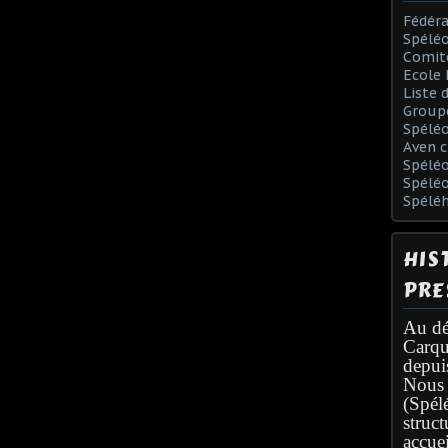
Fédéra
Spéléo
Comit
Ecole 
Liste 
Group
Spélé
Aven c
Spéléo
Spélé
Spélé
HIS
PRE
Au dé
Carqu
depui
Nous 
(Spél
struc
accuei