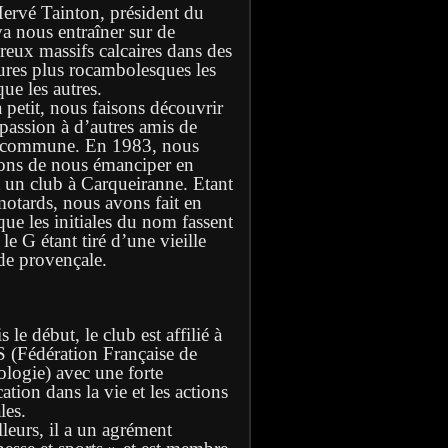
Hervé Tainton, président du
va nous entraîner sur de
eux massifs calcaires dans des
ures plus rocambolesques les
ue les autres.
à petit, nous faisons découvrir
 passion à d’autres amis de
 commune. En 1983, nous
ons de nous émanciper en
t un club à Carqueiranne. Etant
motards, nous avons fait en
que les initiales du nom fassent
e G étant tiré d’une vieille
de provençale.
 le début, le club est affilié à
S (Fédération Française de
ologie) avec une forte
ation dans la vie et les actions
les.
lleurs, il a un agrément