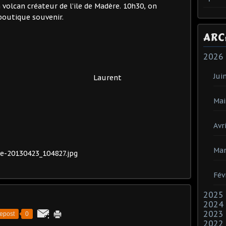
n volcan créateur de l’ile de Madère. 10h30, on
boutique souvenir.
ARC
2026
Jui
rent
Mai
Avri
Mar
Fév
2025
2024
2023
epost
0
2022