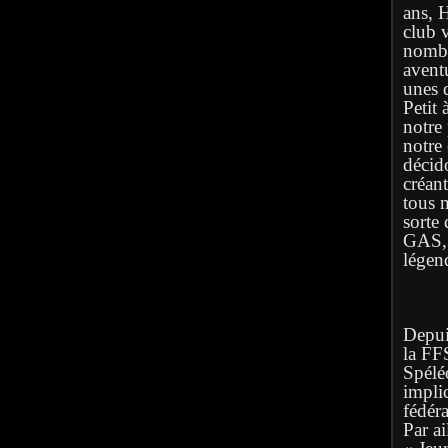
ans, 
club 
nombr
avent
unes q
Petit 
notre
notre
décid
créan
tous 
sorte 
GAS, l
légen
Depuis
la FF
Spélé
implic
fédéra
Par ai