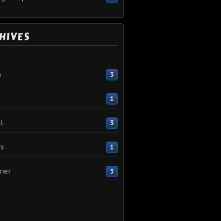
HIVES
n
3
1
l
3
s
1
rier
3