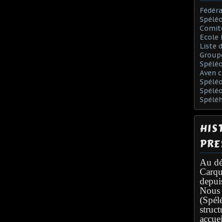
Fédéra
Spéléo
Comit
Ecole 
Liste 
Group
Spélé
Aven c
Spéléo
Spélé
Spélé
HIS
PRE
Au dé
Carqu
depui
Nous 
(Spél
struc
accuei