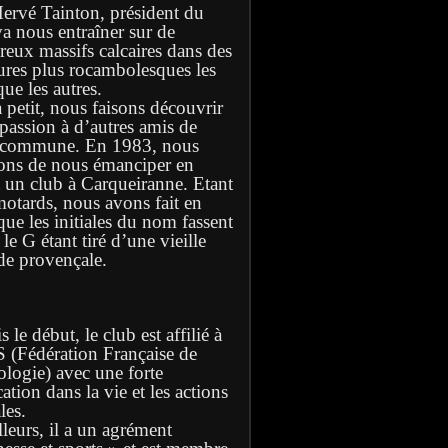
Hervé Tainton, président du
va nous entraîner sur de
eux massifs calcaires dans des
ures plus rocambolesques les
ue les autres.
à petit, nous faisons découvrir
 passion à d’autres amis de
 commune. En 1983, nous
ons de nous émanciper en
t un club à Carqueiranne. Etant
motards, nous avons fait en
que les initiales du nom fassent
e G étant tiré d’une vieille
de provençale.
 le début, le club est affilié à
S (Fédération Française de
ologie) avec une forte
ation dans la vie et les actions
les.
lleurs, il a un agrément