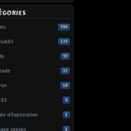
ÉGORIES
léo
350
club83
125
do
55
lade
22
yon
18
C83
6
éo d'Exploration
1
gee speleo
1