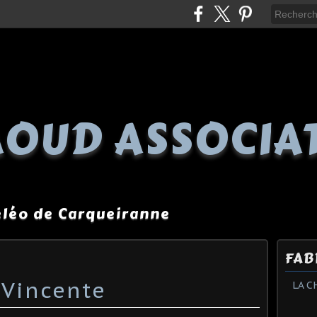
OUD ASSOCIA
péléo de Carqueiranne
FAB
 Vincente
LA C