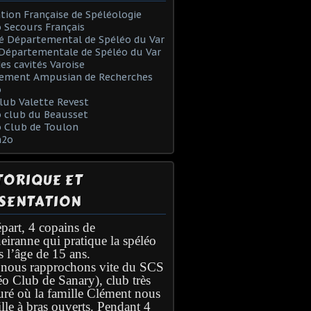
tion Française de Spéléologie
 Secours Français
é Départemental de Spéléo du Var
Départementale de Spéléo du Var
des cavités Varoise
ement Ampusian de Recherches
o
lub Valette Revest
 club du Beausset
o Club de Toulon
h2o
TORIQUE ET
SENTATION
part, 4 copains de
eiranne qui pratique la spéléo
s l’âge de 15 ans.
nous rapprochons vite du SCS
éo Club de Sanary), club très
turé où la famille Clément nous
lle à bras ouverts. Pendant 4