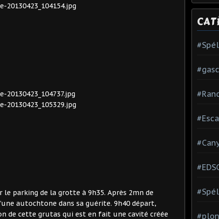
CAT
#Spé
#gas
#Ran
#Esca
#Can
#EDS
#Spél
r le parking de la grotte à 9h35. Après 2mn de
d’une autochtone dans sa guérite. 9h40 départ,
on de cette grutas qui est en fait une cavité créée
#plon