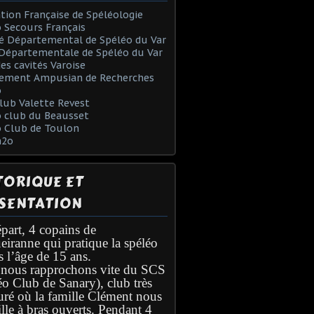
tion Française de Spéléologie
 Secours Français
é Départemental de Spéléo du Var
Départementale de Spéléo du Var
des cavités Varoise
ement Ampusian de Recherches
o
lub Valette Revest
 club du Beausset
o Club de Toulon
h2o
TORIQUE ET
SENTATION
part, 4 copains de
eiranne qui pratique la spéléo
s l’âge de 15 ans.
nous rapprochons vite du SCS
éo Club de Sanary), club très
turé où la famille Clément nous
lle à bras ouverts. Pendant 4