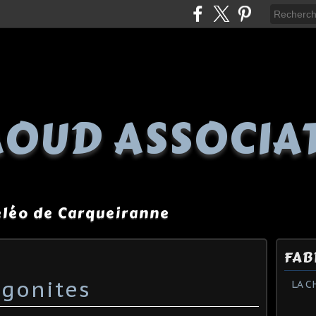
OUD ASSOCIA
péléo de Carqueiranne
FAB
agonites
LA C