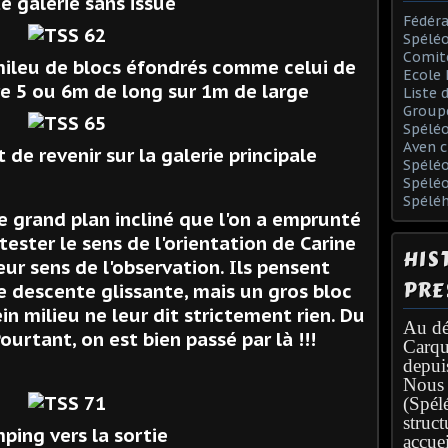
e galerie sans issue
Fédéra
Spéléo
Comit
mileu de blocs éfondrés comme celui de
Ecole 
re 5 ou 6m de long sur 1m de large
Liste 
Group
Spélé
Aven c
de revenir sur la galerie principale
Spéléo
Spélé
Spélé
 grand plan incliné que l'on a emprunté
r tester le sens de l'orientation de Carine
HIS
leur sens de l'observation. Ils pensent
PRE
 descente glissante, mais un gros bloc
in milieu ne leur dit strictement rien. Du
Au dé
Pourtant, on est bien passé par là !!!
Carqu
depui
Nous 
(Spél
struc
ing vers la sortie
accuei