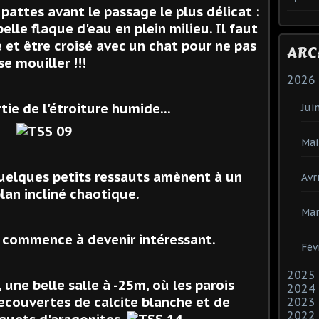
 pattes avant le passage le plus délicat :
lle flaque d'eau en plein milieu. Il faut
e et être croisé avec un chat pour ne pas
ARC
se mouiller !!!
2026
tie de l'étroiture humide...
Jui
Mai
quelques petits ressauts amènent à un
Avri
lan incliné chaotique.
Mar
a commence à devenir intéressant.
Fév
2025
 une belle salle à -25m, où les parois
2024
couvertes de calcite blanche et de
2023
2022
uets d'aragonites.