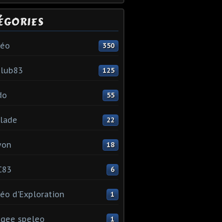
ÉGORIES
léo
350
club83
125
do
55
lade
22
yon
18
C83
6
éo d'Exploration
1
gee speleo
1