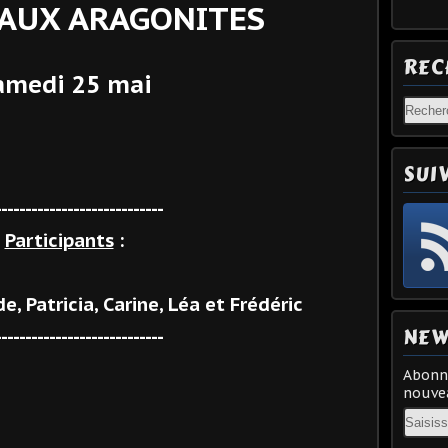
AUX ARAGONITES
REC
amedi 25 mai
SUI
----------------------------
Participants
:
, Patricia, Carine, Léa et Frédéric
NEW
----------------------------
Abonne
nouvea
Email