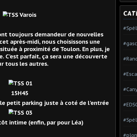
CAT
#Spé
ont toujours demandeur de nouvelles
 cet après-midi, nous choisissons une
#gas
située à proximité de Toulon. En plus, je
re. C'est parfait, ça sera une découverte
#Ran
r tous les autres.
#Esca
#Can
15H45
e petit parking juste à coté de l'entrée
#EDS
#Spél
tôt intime (enfin, par pour Léa)
#plon