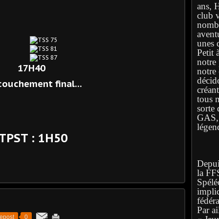
ans, 
club 
nombr
avent
unes q
Petit 
notre
17H40
notre
décid
couchement final...
créan
tous 
sorte 
GAS, l
légen
TPST : 1H50
Depuis
la FF
Spélé
implic
fédéra
Par ai
epost
0