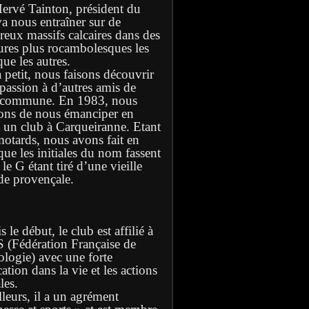
Hervé Tainton, président du
va nous entraîner sur de
eux massifs calcaires dans des
ures plus rocambolesques les
ue les autres.
à petit, nous faisons découvrir
 passion à d’autres amis de
 commune. En 1983, nous
ons de nous émanciper en
t un club à Carqueiranne. Etant
motards, nous avons fait en
que les initiales du nom fassent
e G étant tiré d’une vieille
de provençale.
 le début, le club est affilié à
S (Fédération Française de
ologie) avec une forte
ation dans la vie et les actions
les.
lleurs, il a un agrément