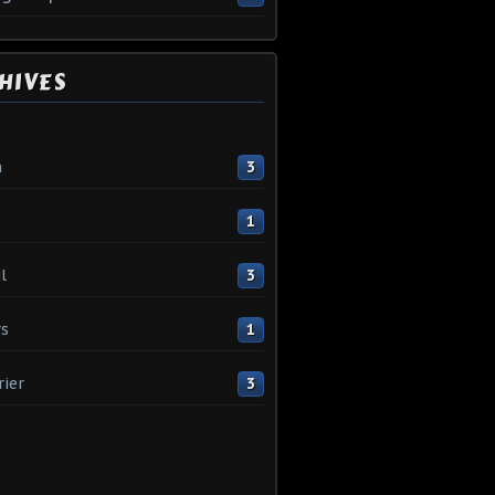
HIVES
n
3
1
l
3
s
1
rier
3