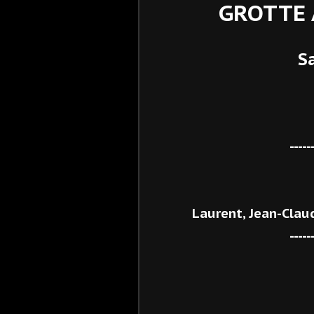
GROTTE 
S
-----
Laurent, Jean-Claude
-----