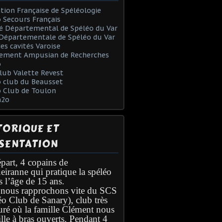
tion Française de Spéléologie
 Secours Français
é Départemental de Spéléo du Var
Départementale de Spéléo du Var
des cavités Varoise
ement Ampusian de Recherches
o
lub Valette Revest
 club du Beausset
o Club de Toulon
h2o
TORIQUE ET
SENTATION
part, 4 copains de
eiranne qui pratique la spéléo
s l’âge de 15 ans.
nous rapprochons vite du SCS
éo Club de Sanary), club très
turé où la famille Clément nous
lle à bras ouverts. Pendant 4