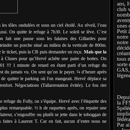
ans, 
club 
nombr
avent
es tôles ondulées et sous un ciel étoilé. Au réveil, l’eau
unes q
Petit 
ussi. On quitte le refuge à 7h30. Le soleil se lève. C’est
notre
n fait une pause sous les falaises des Gillardes pour
notre
eindre un porche situé au milieu de la verticale de 800m.
décid
e le ticket, puis la CB puis demander un reçu.
Mais que la
créan
tous 
 à Cluses pour qu’Hervé achète une paire de bottes. On
sorte 
01 !!! 1 minute de retard en étant parti d’un refuge du
GAS, l
st du jamais vu. On sent qu’on le payer. ¼ d’heure après
légen
e quitter le parking où l'on mangeait. Hervé déplace sa
nfort. Négociations (Tallarrestation évitée). Le fou rire
Depuis
le refuge du Folly, on s’équipe. Hervé avec l’étiquette des
la FF
Spélé
 plus remarquable. ½ h de raquettes après, on repaire une
implic
claireur, s’engouffre ou plutôt se jette dans le toboggan de
fédéra
s faites à Laurent T. Car en fait, aucun d’entre nous ne
Par ai