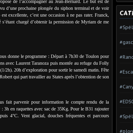
pose de l’accompagner au Jean-Bernard. Le but est de
 vu d’une prochaine plongée du siphon terminal et de voir
CAT
st excellente, c’est une occasion à ne pas rater. Franck,
 s’étant chargé d’obtenir la permission de Myriam de me
#Spé
#gas
ous donne le programme : Départ à 7h30 de Toulon pour
#Ran
ëns avec Laurent Taranoza puis montée au refuge du Folly
1/2h). 20h d’exploration pour sortir le samedi matin. Fête
#Esca
obert qui part travailler au States après l’obtention de son
#Can
#EDS
s fait parvenir pour information le compte rendu de la
 : 3h en raquettes avec sac de 35Kg. Pour le B31 rajouter
uis 4°C. Vent glacial, douches fréquentes et parcours
#Spél
#plon