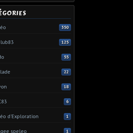
ÉGORIES
léo
350
club83
125
do
55
lade
22
yon
18
C83
6
éo d'Exploration
1
gee speleo
1