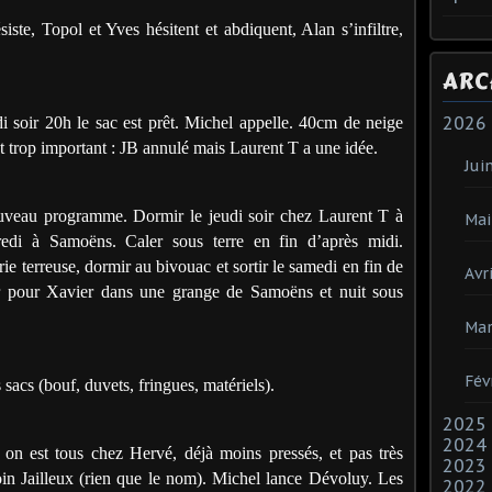
iste, Topol et Yves hésitent et abdiquent, Alan s’infiltre,
ARC
2026
i soir 20h le sac est prêt. Michel appelle. 40cm de neige
t trop important : JB annulé mais Laurent T a une idée.
Jui
veau programme. Dormir le jeudi soir chez Laurent T à
Mai
redi à Samoëns. Caler sous terre en fin d’après midi.
e terreuse, dormir au bivouac et sortir le samedi en fin de
Avri
ir pour Xavier dans une grange de Samoëns et nuit sous
Mar
Fév
 sacs (bouf, duvets, fringues, matériels).
2025
2024
9h on est tous chez Hervé, déjà moins pressés, et pas très
2023
in Jailleux (rien que le nom). Michel lance Dévoluy. Les
2022