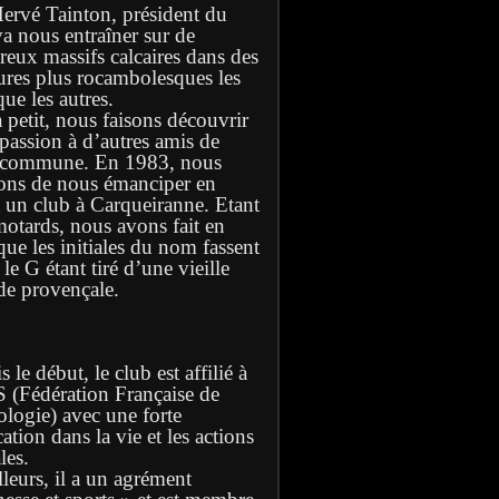
Hervé Tainton, président du
va nous entraîner sur de
eux massifs calcaires dans des
ures plus rocambolesques les
ue les autres.
à petit, nous faisons découvrir
 passion à d’autres amis de
 commune. En 1983, nous
ons de nous émanciper en
t un club à Carqueiranne. Etant
motards, nous avons fait en
que les initiales du nom fassent
e G étant tiré d’une vieille
de provençale.
 le début, le club est affilié à
S (Fédération Française de
ologie) avec une forte
ation dans la vie et les actions
les.
lleurs, il a un agrément