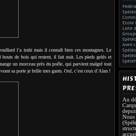
Fédéra
Spéléo
Comit
Ecole 
Liste 
Group
Spélé
Aven c
ouillard l’a trahi mais il connaît bien ces montagnes. Le
Spéléo
Spélé
 bouts de bois qui restent, il fait nuit. Les pieds gelés et
Spélé
ange un morceau près du poêle, qui parvient malgré tout
rant sa porte je brûle mes gants. Ouf, c’est ceux d’Alan !
HIS
PRE
Au dé
Carqu
depui
Nous 
(Spél
struc
accuei