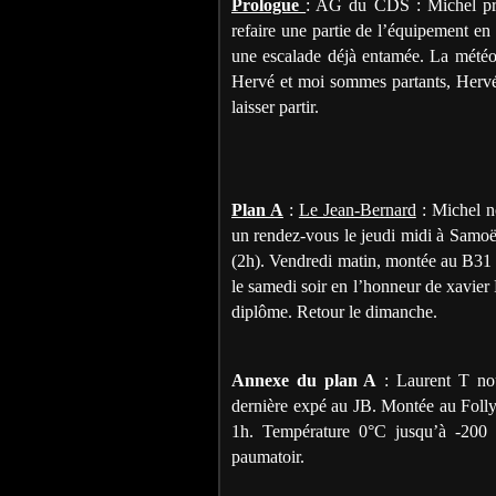
Prologue
: AG du CDS : Michel pro
refaire une partie de l’équipement en
une escalade déjà entamée. La météo e
Hervé et moi sommes partants, Hervé
laisser partir.
Plan A
:
Le Jean-Bernard
: Michel n
un rendez-vous le jeudi midi à Samo
(2h). Vendredi matin, montée au B31 (
le samedi soir en l’honneur de xavier R
diplôme. Retour le dimanche.
Annexe du plan A
: Laurent T nou
dernière expé au JB. Montée au Folly
1h. Température 0°C jusqu’à -200 p
paumatoir.