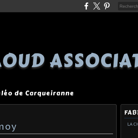
OUD ASSOCIA
péléo de Carqueiranne
FAB
rmoy
LA C