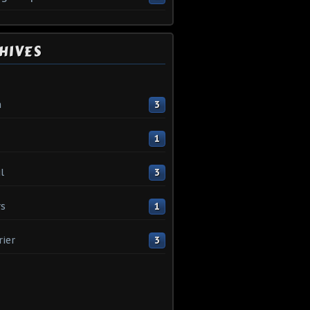
HIVES
n
3
1
l
3
s
1
rier
3