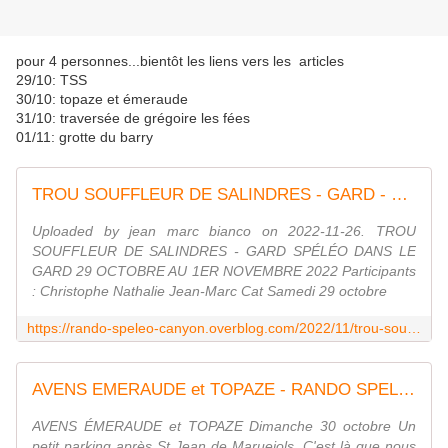
pour 4 personnes...bientôt les liens vers les articles
29/10: TSS
30/10: topaze et émeraude
31/10: traversée de grégoire les fées
01/11: grotte du barry
TROU SOUFFLEUR DE SALINDRES - GARD - RANDO SPELEO CANYON
Uploaded by jean marc bianco on 2022-11-26. TROU
SOUFFLEUR DE SALINDRES - GARD SPÉLÉO DANS LE
GARD 29 OCTOBRE AU 1ER NOVEMBRE 2022 Participants
: Christophe Nathalie Jean-Marc Cat Samedi 29 octobre
https://rando-speleo-canyon.overblog.com/2022/11/trou-souffleur-de-salindres-gard.html
AVENS EMERAUDE et TOPAZE - RANDO SPELEO CANYON
AVENS ÉMERAUDE et TOPAZE Dimanche 30 octobre Un
petit parking après St Jean de Maruejols. C'est là que nous