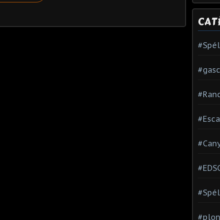
CAT
#Spé
#gas
#Ran
#Esca
#Can
#EDS
#Spél
#plon