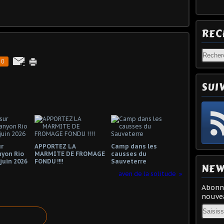
REC
0
SUI
r
APPORTEZ LA
Camp dans les
nyon Rio
MARMITE DE FROMAGE
causses du
 juin 2026
FONDU !!!!
Sauveterre
NEW
aven de la solitude
Abonne
nouvea
Email