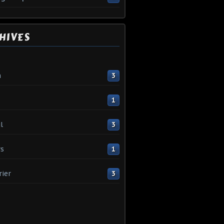
HIVES
n
3
1
l
3
s
1
rier
3