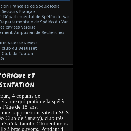
tion Française de Spéléologie
 Secours Français
é Départemental de Spéléo du Var
Départementale de Spéléo du Var
des cavités Varoise
ement Ampusian de Recherches
o
lub Valette Revest
 club du Beausset
o Club de Toulon
h2o
TORIQUE ET
SENTATION
part, 4 copains de
eiranne qui pratique la spéléo
s l’âge de 15 ans.
nous rapprochons vite du SCS
éo Club de Sanary), club très
turé où la famille Clément nous
lle à bras ouverts. Pendant 4