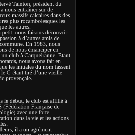
Hervé Tainton, président du
va nous entraîner sur de
eux massifs calcaires dans des
ures plus rocambolesques les
ue les autres.
à petit, nous faisons découvrir
 passion à d’autres amis de
 commune. En 1983, nous
ons de nous émanciper en
t un club à Carqueiranne. Etant
motards, nous avons fait en
que les initiales du nom fassent
e G étant tiré d’une vieille
de provençale.
 le début, le club est affilié à
S (Fédération Française de
ologie) avec une forte
ation dans la vie et les actions
les.
lleurs, il a un agrément