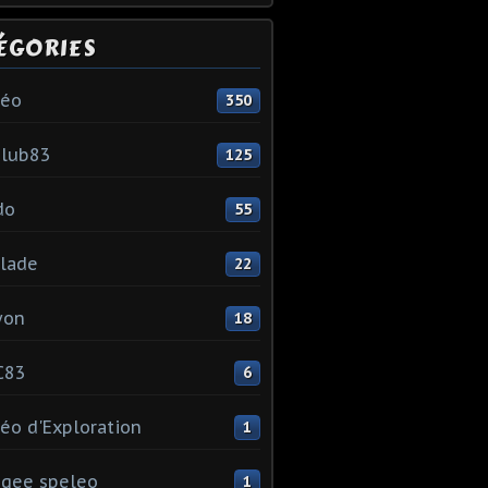
ÉGORIES
léo
350
club83
125
do
55
lade
22
yon
18
C83
6
éo d'Exploration
1
gee speleo
1