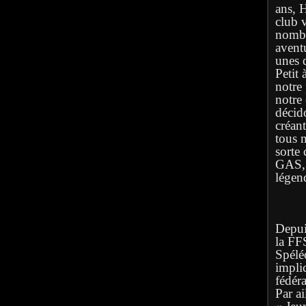
ans, 
club 
nombr
avent
unes q
Petit 
notre
notre
décid
créan
tous 
sorte 
GAS, l
légen
Depuis
la FF
Spélé
implic
fédéra
Par ai