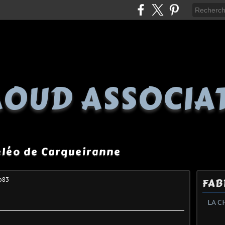
OUD ASSOCIA
péléo de Carqueiranne
b83
FAB
LA C