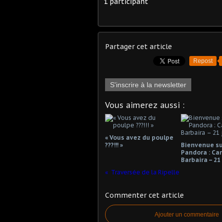
1 participant
Partager cet article
Repost
S'inscrire à la newsletter
Vous aimerez aussi :
« Vous avez du poulpe
???!!! »
Bienvenue su
Pandora : Ca
Barbaira – 21
Traversée de la Ripelle
Commenter cet article
Ajouter un commentaire