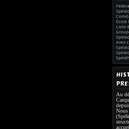
Fédéra
Spéléo
Comit
Ecole 
Liste 
Group
Spélé
Aven c
Spéléo
Spélé
Spélé
HIS
PRE
Au dé
Carqu
depui
Nous 
(Spél
struc
accuei