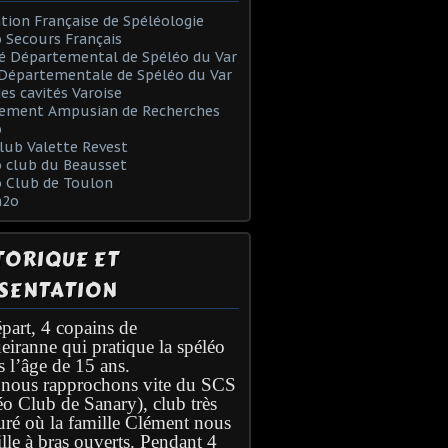
tion Française de Spéléologie
 Secours Français
é Départemental de Spéléo du Var
Départementale de Spéléo du Var
des cavités Varoise
ement Ampusian de Recherches
o
lub Valette Revest
 club du Beausset
o Club de Toulon
h2o
TORIQUE ET
SENTATION
part, 4 copains de
eiranne qui pratique la spéléo
s l’âge de 15 ans.
nous rapprochons vite du SCS
éo Club de Sanary), club très
turé où la famille Clément nous
lle à bras ouverts. Pendant 4