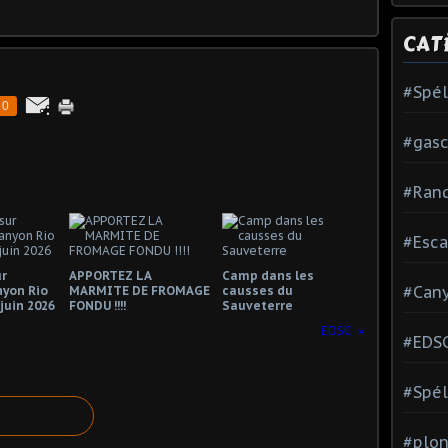
CAT
#Spé
0
#gas
#Ran
#Esca
r
APPORTEZ LA
Camp dans les
#Can
nyon Rio
MARMITE DE FROMAGE
causses du
 juin 2026
FONDU !!!!
Sauveterre
EDSC
#EDS
#Spél
#plon