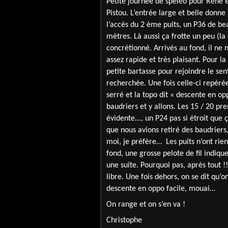
Petite journée de spéléo pour René e
Pistou. L’entrée large et belle donn
l’accès du 2 ème puits, un P36 de be
mètres. Là aussi ça frotte un peu (la
concrétionné. Arrivés au fond, il ne 
assez rapide et très plaisant. Pour la
petite bartasse pour rejoindre le sen
recherchée. Une fois celle-ci repéré
serré et la topo dit « descente en op
baudriers et y allons. Les 15 / 20 pr
évidente..., un P24 pas si étroit que
que nous avions retiré des baudriers
moi, je préfère… Les puits n’ont rie
fond, une grosse pelote de fil indiqu
une suite. Pourquoi pas, après tout !
libre. Une fois dehors, on se dit qu’o
descente en oppo facile, mouai…
On range et on s’en va !
Christophe