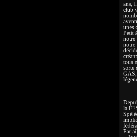
ans, 
club 
nombr
avent
unes q
Petit 
notre
notre
décid
créan
tous 
sorte 
GAS, l
légen
Depuis
la FF
Spélé
implic
fédéra
Par ai