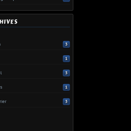
HIVES
n
3
1
l
3
s
1
rier
3