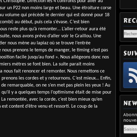
t Christophe. Direction les 4 confronts pour aller au
e sur un P22 non moins large et beau. Une étroiture corse
au volume qui précède le dernier qui est donné pour 18
REC
 combi) au début, puis cela s’évase. C’est bien
nous reste plus qu’à remonter… L’aller-retour aura été
 suite, nous avons prévu d’aller voir le Graillou. Une
tier nous mène au lapiaz où se trouve l’entrée
e nous prenons le temps de manger, le timing n’est pas
SUI
position facile jusqu’au fond ». Nous allégeons donc nos
emiers mètres se font bien. La suite parait moins
 ça nous fait renoncer et remonter. Nous remettons ce
, prenons les cordes et y retournons. C’est mieux… Enfin,
n de remarquable, on ne s’en met pas plein les yeux ! Au
e qu’il y a quelques temps l’optimisme était de mise pour
! La remontée, avec la corde, c’est bien mieux qu’en
NEW
n est content d’être venu et ressorti. Le coup de la
Abonne
nouvea
Email