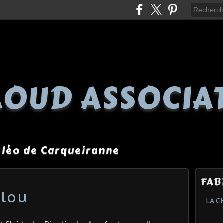
OUD ASSOCIA
péléo de Carqueiranne
FAB
llou
LA C