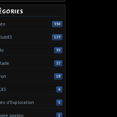
ÉGORIES
léo
350
club83
125
do
55
lade
22
yon
18
C83
6
éo d'Exploration
1
gee speleo
1