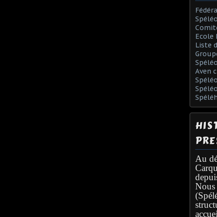
Fédéra
Spéléo
Comit
Ecole 
Liste 
Group
Spélé
Aven c
Spéléo
Spélé
Spélé
HIS
PRE
Au dé
Carqu
depui
Nous 
(Spél
struc
accuei