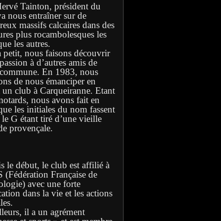
Hervé Tainton, président du
va nous entraîner sur de
eux massifs calcaires dans des
ures plus rocambolesques les
ue les autres.
à petit, nous faisons découvrir
 passion à d’autres amis de
 commune. En 1983, nous
ons de nous émanciper en
t un club à Carqueiranne. Etant
motards, nous avons fait en
que les initiales du nom fassent
e G étant tiré d’une vieille
de provençale.
 le début, le club est affilié à
S (Fédération Française de
ologie) avec une forte
ation dans la vie et les actions
les.
lleurs, il a un agrément