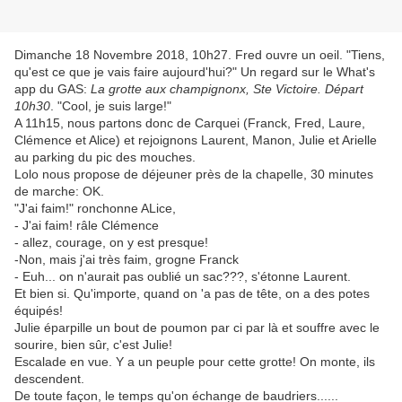
Dimanche 18 Novembre 2018, 10h27. Fred ouvre un oeil. "Tiens,
qu'est ce que je vais faire aujourd'hui?" Un regard sur le What's
app du GAS:
La grotte aux champignonx, Ste Victoire. Départ
10h30
. "Cool, je suis large!"
A 11h15, nous partons donc de Carquei (Franck, Fred, Laure,
Clémence et Alice) et rejoignons Laurent, Manon, Julie et Arielle
au parking du pic des mouches.
Lolo nous propose de déjeuner près de la chapelle, 30 minutes
de marche: OK.
"J'ai faim!" ronchonne ALice,
- J'ai faim! râle Clémence
- allez, courage, on y est presque!
-Non, mais j'ai très faim, grogne Franck
- Euh... on n'aurait pas oublié un sac???, s'étonne Laurent.
Et bien si. Qu'importe, quand on 'a pas de tête, on a des potes
équipés!
Julie éparpille un bout de poumon par ci par là et souffre avec le
sourire, bien sûr, c'est Julie!
Escalade en vue. Y a un peuple pour cette grotte! On monte, ils
descendent.
De toute façon, le temps qu'on échange de baudriers......