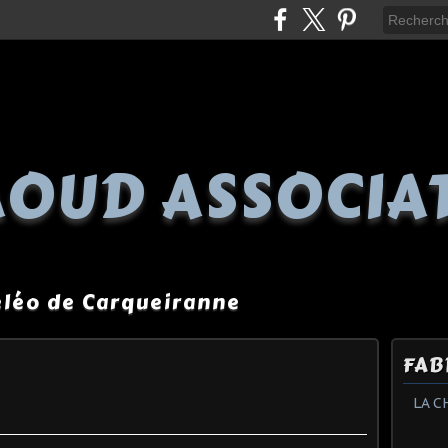
OUD ASSOCIA
péléo de Carqueiranne
FAB
LA C