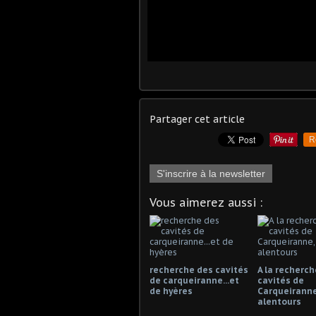
Partager cet article
R
S'inscrire à la newsletter
Vous aimerez aussi :
recherche des cavités
A la recherch
de carqueiranne...et
cavités de
de hyères
Carqueiranne
alentours