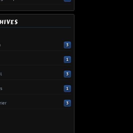
HIVES
n
3
1
l
3
s
1
rier
3