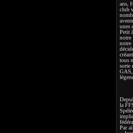
ans, 
club 
nombr
avent
unes q
Petit 
notre
notre
décid
créan
tous 
sorte 
GAS, l
légen
Depuis
la FF
Spélé
implic
fédéra
Par ai