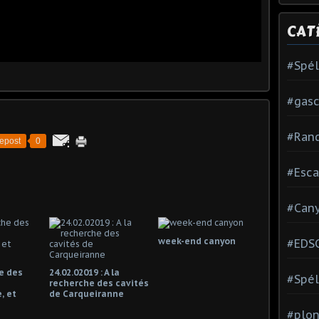
CAT
#Spé
#gas
#Ran
epost
0
#Esca
#Can
week-end canyon
#EDS
e des
24.02.02019 : A la
#Spél
recherche des cavités
, et
de Carqueiranne
#plon