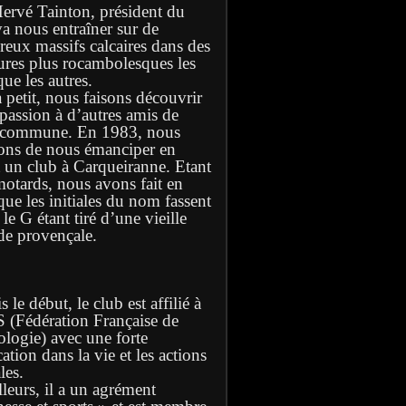
Hervé Tainton, président du
va nous entraîner sur de
eux massifs calcaires dans des
ures plus rocambolesques les
ue les autres.
à petit, nous faisons découvrir
 passion à d’autres amis de
 commune. En 1983, nous
ons de nous émanciper en
t un club à Carqueiranne. Etant
motards, nous avons fait en
que les initiales du nom fassent
e G étant tiré d’une vieille
de provençale.
 le début, le club est affilié à
S (Fédération Française de
ologie) avec une forte
ation dans la vie et les actions
les.
lleurs, il a un agrément