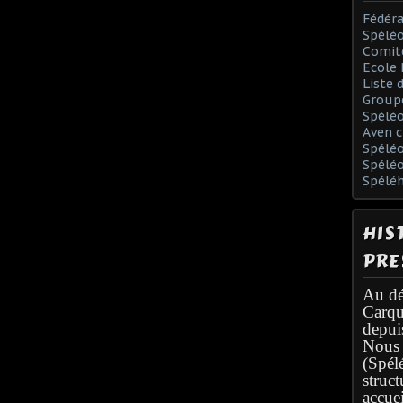
Fédéra
Spéléo
Comit
Ecole 
Liste 
Group
Spélé
Aven c
Spéléo
Spélé
Spélé
HIS
PRE
Au dé
Carqu
depui
Nous 
(Spél
struc
accuei