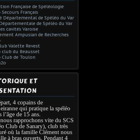
tion Française de Spéléologie
 Secours Français
é Départemental de Spéléo du Var
Départementale de Spéléo du Var
des cavités Varoise
ement Ampusian de Recherches
o
lub Valette Revest
 club du Beausset
o Club de Toulon
h2o
TORIQUE ET
SENTATION
part, 4 copains de
eiranne qui pratique la spéléo
s l’âge de 15 ans.
nous rapprochons vite du SCS
éo Club de Sanary), club très
turé où la famille Clément nous
lle à bras ouverts. Pendant 4