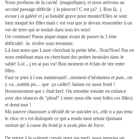
Nous profitons de la cavité (magnifique), et nous arrivons au
second passage difficile ( la pieuvre? C est ça? ). Bon là, j
avoue j ai galéré et j ai bataillé grave pour monter!Elles se sont
bien moqué les filles mais c est vrai que je devais ressembler à un
ver de terre qui se tordait dans tous les sens!
On continue! Pause pique-nique avant de passer la 3 ème
difficulté: la rivière sous terrainne.
Là faut noter que Laure cherchait la petite bête.. Non!Non! Pas en
nous embêtant mais en cherchant des petites bestioles dans le
sable! Lol ...j en ai pas vu! Bon moment et éclats de rire entre
filles.
Faut se jeter à l eau maintenant!...moment d hésitation et puis...on
y va...ouhhh pu.... que ça caille!! Jamais eu aussi froid !
Heureusement que c était bref. On retombe ensuite en enfance
avec des séances de "plouf" ( entre nous elle sont folles ces filles)
et demi tour !
Ma pauvre chaussure a décidé de se suicider ici...elle n a pas tenu
le choc et s est disloquée ce qui a rendu mon retour épuisant
surtout qu' à cause du froid je n avais plus de force.
De retour à la voiture( crevée pour ma part), nous prenons un