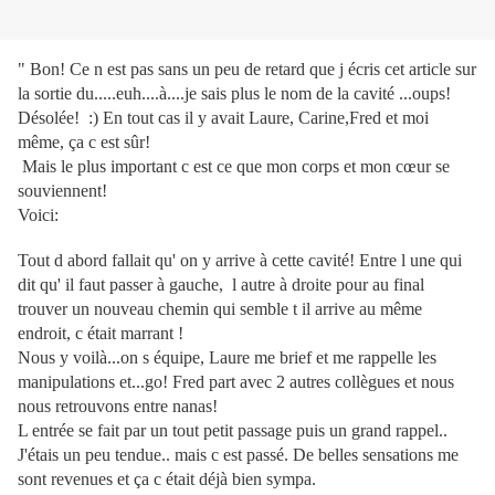
" Bon! Ce n est pas sans un peu de retard que j écris cet article sur
la sortie du.....euh....à....je sais plus le nom de la cavité ...oups!
Désolée! :) En tout cas il y avait Laure, Carine,Fred et moi
même, ça c est sûr!
Mais le plus important c est ce que mon corps et mon cœur se
souviennent!
Voici:
Tout d abord fallait qu' on y arrive à cette cavité! Entre l une qui
dit qu' il faut passer à gauche, l autre à droite pour au final
trouver un nouveau chemin qui semble t il arrive au même
endroit, c était marrant !
Nous y voilà...on s équipe, Laure me brief et me rappelle les
manipulations et...go! Fred part avec 2 autres collègues et nous
nous retrouvons entre nanas!
L entrée se fait par un tout petit passage puis un grand rappel..
J'étais un peu tendue.. mais c est passé. De belles sensations me
sont revenues et ça c était déjà bien sympa.