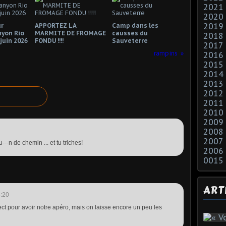
2021
2020
2019
r
APPORTEZ LA
Camp dans les
nyon Rio
MARMITE DE FROMAGE
causses du
2018
 juin 2026
FONDU !!!!
Sauveterre
2017
rampins
2016
2015
2014
2013
2012
2011
2010
2009
2008
2007
-n de chemin ... et tu triches!
2006
0015
ART
:20
irect pour avoir notre apéro, mais on laisse encore un peu les