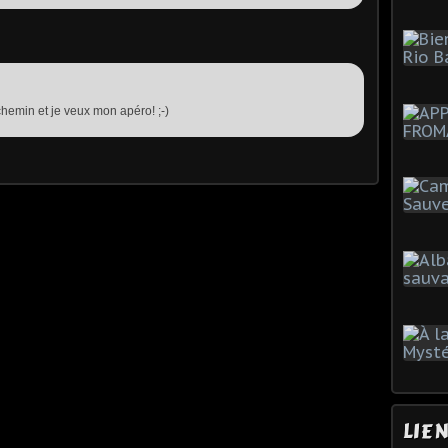
hemin et je veux mon apéro! ;-)
LIE