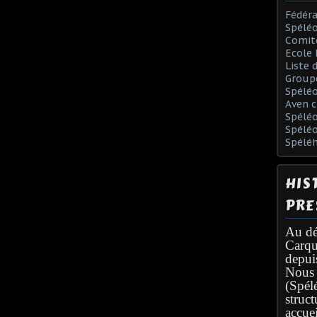
Fédéra
Spéléo
Comit
Ecole 
Liste 
Group
Spélé
Aven c
Spéléo
Spélé
Spélé
HIS
PRE
Au dé
Carqu
depui
Nous 
(Spél
struc
accuei