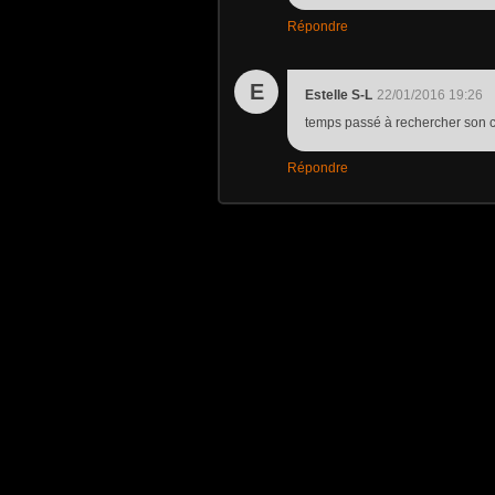
Répondre
E
Estelle S-L
22/01/2016 19:26
temps passé à rechercher son c
Répondre