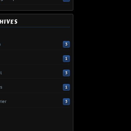
HIVES
n
3
1
l
3
s
1
rier
3