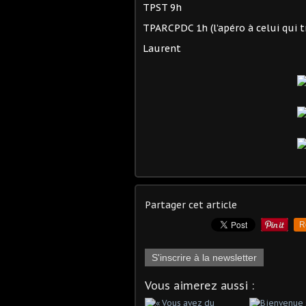
TPST 9h
TPARCPDC 1h (l’apéro à celui qui tr
Laurent
Partager cet article
R
S'inscrire à la newsletter
Vous aimerez aussi :