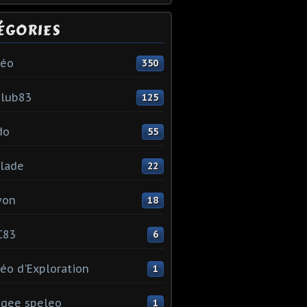
ÉGORIES
léo
350
club83
125
do
55
lade
22
yon
18
C83
6
éo d'Exploration
1
gee speleo
1