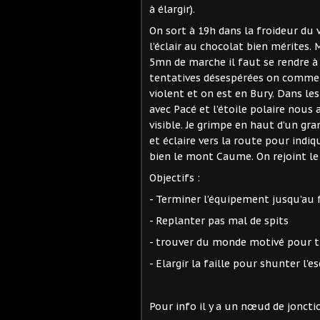
à élargir).
On sort à 19h dans la froideur du v
l’éclair au chocolat bien mérites. 
5mn de marche il faut se rendre à 
tentatives désespérées on commenc
violent et on est en Bury. Dans le
avec Pacé et l’étoile polaire nous 
visible. Je grimpe en haut d’un gr
et éclaire vers la route pour indiqu
bien le mont Caume. On rejoint le c
Objectifs :
- Terminer l’équipement jusqu’au
- Replanter pas mal de spits
- trouver du monde motivé pour tr
- Elargir la faille pour shunter l'e
Pour info il y a un nœud de joncti