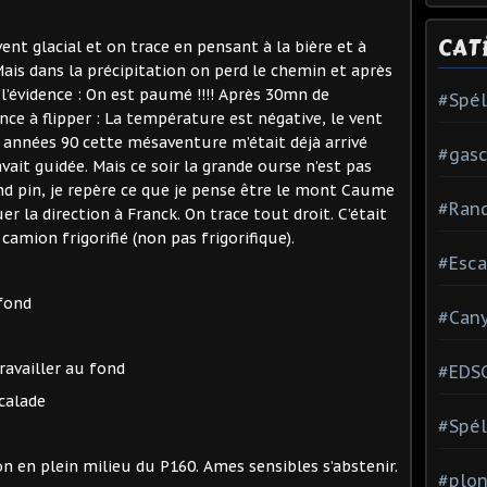
CAT
ent glacial et on trace en pensant à la bière et à
Mais dans la précipitation on perd le chemin et après
l’évidence : On est paumé !!!! Après 30mn de
#Spé
e à flipper : La température est négative, le vent
s années 90 cette mésaventure m’était déjà arrivé
#gas
avait guidée. Mais ce soir la grande ourse n’est pas
and pin, je repère ce que je pense être le mont Caume
#Ran
er la direction à Franck. On trace tout droit. C’était
amion frigorifié (non pas frigorifique).
#Esca
 fond
#Can
availler au fond
#EDS
scalade
#Spél
on en plein milieu du P160. Ames sensibles s’abstenir.
#plon