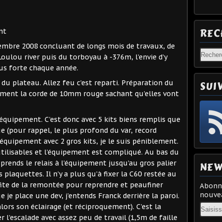
REC
nt
mbre 2008 concluant de longs mois de travaux, de
Loulou river puis du torboyau à -376m, l’envie d’y
us forte chaque année.
 du plateau. Allez feu c’est reparti. Préparation du
SUI
ment la corde de 10mm rouge sachant qu’elles vont
équipement. C’est donc avec 5 kits biens remplis que
e (pour rappel, le plus profond du var, record
’équipement avec 2 gros kits, je le suis péniblement.
tilisables et l’équipement est compliqué. Au bas du
 prends le relais à l’équipement jusqu’au gros palier
NEW
s plaquettes. Il n’y a plus qu’à fixer la C60 restée au
rofite de la remontée pour reprendre et peaufiner
Abonne
nouvea
 je place une dev, j’entends Franck derrière la paroi.
Email
s alors son éclairage (et réciproquement). C’est la
 l’escalade avec assez peu de travail (1,5m de faille