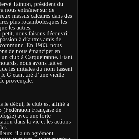
Hervé Tainton, président du
va nous entraîner sur de
eux massifs calcaires dans des
ures plus rocambolesques les
ue les autres.
à petit, nous faisons découvrir
 passion à d’autres amis de
 commune. En 1983, nous
ons de nous émanciper en
t un club à Carqueiranne. Etant
motards, nous avons fait en
que les initiales du nom fassent
e G étant tiré d’une vieille
de provençale.
 le début, le club est affilié à
S (Fédération Française de
ologie) avec une forte
ation dans la vie et les actions
les.
lleurs, il a un agrément