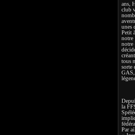
ans, 
club 
nombr
avent
unes q
Petit 
notre
notre
décid
créan
tous 
sorte 
GAS, l
légen
Depuis
la FF
Spélé
implic
fédéra
Par ai