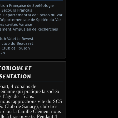
tion Française de Spéléologie
 Secours Français
é Départemental de Spéléo du Var
Départementale de Spéléo du Var
des cavités Varoise
ement Ampusian de Recherches
o
lub Valette Revest
 club du Beausset
o Club de Toulon
h2o
TORIQUE ET
SENTATION
part, 4 copains de
eiranne qui pratique la spéléo
s l’âge de 15 ans.
nous rapprochons vite du SCS
éo Club de Sanary), club très
turé où la famille Clément nous
lle à bras ouverts. Pendant 4