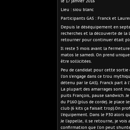
le 17 janvier 2016
Lieu : siou blanc
Participants GAS : Franck et Laure
Depuis le déséquipement en septe
recherches et la découverte de la 
retourner pour continuer était pl
Il reste 5 mois avant la fermeture
matos le samedi. On prend unique
être sollicitées.
Peu de candidat pour cette sortie 
l’on s’engage dans ce trou mythiqu
détenu par le GAS). Franck part à l
La plupart des amarrages sont inu
puits François, pause sandwich. Je
du P160 (plus de corde). Je place le
club (6 kits ça faisait trop).On p
l’équipement. Dans le P30 alors que
Je l’appelle, il se retourne, je voi
confirmation que l’on peut shunter