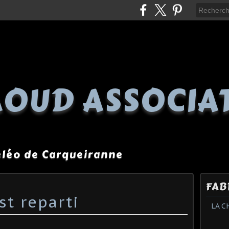
OUD ASSOCIA
péléo de Carqueiranne
FAB
st reparti
LA C