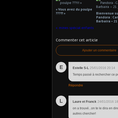
« Vous avez du poulpe
???!!! »
Bienvenue su
Pandora : Ca
Barbaira – 21
mines spécial enfants
Commenter cet article
Ajouter un commentaire
E
Estelle S-L
25/01/2016 20:14
Temps passé à rechercher ce pu--
Répondre
L
Laure et Franck
24/01/2016 18
on a trouvé...on te le dira en d
autres chercher!